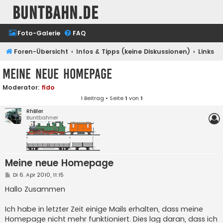
buntbahn.de
Foto-Galerie
FAQ
Foren-Übersicht
Infos & Tipps (keine Diskussionen)
Links
Meine neue Homepage
Moderator:
fido
1 Beitrag • Seite
1
von
1
RhBler
Buntbahner
Meine neue Homepage
B
Di 6. Apr 2010, 11:15
e
i
Hallo Zusammen
t
r
a
Ich habe in letzter Zeit einige Mails erhalten, dass meine
g
Homepage nicht mehr funktioniert. Dies lag daran, dass ich