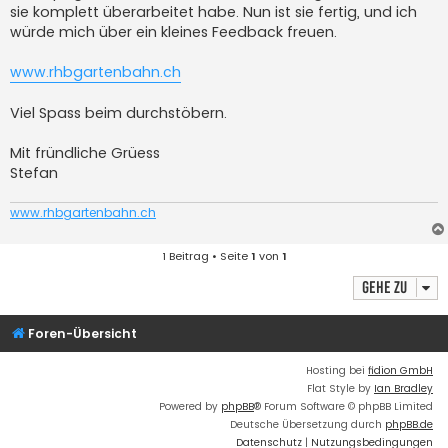
sie komplett überarbeitet habe. Nun ist sie fertig, und ich
würde mich über ein kleines Feedback freuen.
www.rhbgartenbahn.ch
Viel Spass beim durchstöbern.
Mit fründliche Grüess
Stefan
www.rhbgartenbahn.ch
1 Beitrag • Seite
1
von
1
Gehe zu
Foren-Übersicht
Hosting bei
fidion GmbH
Flat Style by
Ian Bradley
Powered by
phpBB
® Forum Software © phpBB Limited
Deutsche Übersetzung durch
phpBB.de
Datenschutz
|
Nutzungsbedingungen