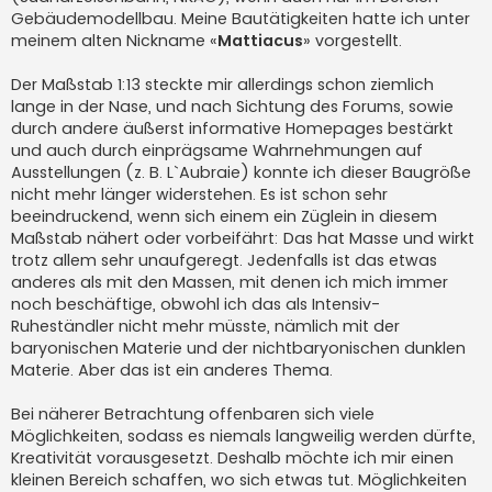
Gebäudemodellbau. Meine Bautätigkeiten hatte ich unter
meinem alten Nickname «
Mattiacus
» vorgestellt.
Der Maßstab 1:13 steckte mir allerdings schon ziemlich
lange in der Nase, und nach Sichtung des Forums, sowie
durch andere äußerst informative Homepages bestärkt
und auch durch einprägsame Wahrnehmungen auf
Ausstellungen (z. B. L`Aubraie) konnte ich dieser Baugröße
nicht mehr länger widerstehen. Es ist schon sehr
beeindruckend, wenn sich einem ein Züglein in diesem
Maßstab nähert oder vorbeifährt: Das hat Masse und wirkt
trotz allem sehr unaufgeregt. Jedenfalls ist das etwas
anderes als mit den Massen, mit denen ich mich immer
noch beschäftige, obwohl ich das als Intensiv-
Ruheständler nicht mehr müsste, nämlich mit der
baryonischen Materie und der nichtbaryonischen dunklen
Materie. Aber das ist ein anderes Thema.
Bei näherer Betrachtung offenbaren sich viele
Möglichkeiten, sodass es niemals langweilig werden dürfte,
Kreativität vorausgesetzt. Deshalb möchte ich mir einen
kleinen Bereich schaffen, wo sich etwas tut. Möglichkeiten