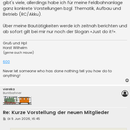
gibt's viele, allerdings habe ich für meine Feldbahnanlage
ganz konkrete Vorstellungen bzgl. Thematik, Aufbau und
Betrieb (RC/Akku).
Über meine Bautätigkeiten werde ich zeitnah berichten und
ab sofort gilt bei mir nur noch der Slogan «Just do it!».
Gruß und Hp1
Horst Wilhelm
(gerne auch Hauwi)
600
Never let someone who has done nothing tell you how do to
anything!
viereka
Buntbahner
Re: Kurze Vorstellung der neuen Mitglieder
B
Di 9. Jun 2026, 16:45
e
i
t