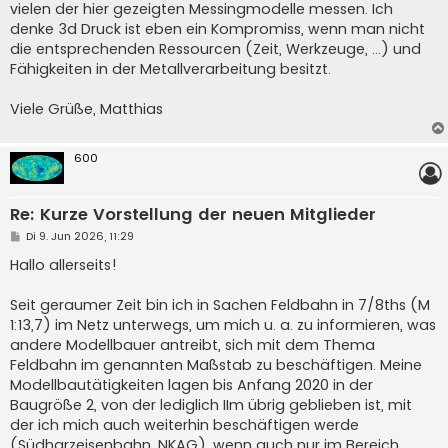
vielen der hier gezeigten Messingmodelle messen. Ich
denke 3d Druck ist eben ein Kompromiss, wenn man nicht
die entsprechenden Ressourcen (Zeit, Werkzeuge, ...) und
Fähigkeiten in der Metallverarbeitung besitzt.
Viele Grüße, Matthias
600
Re: Kurze Vorstellung der neuen Mitglieder
B
Di 9. Jun 2026, 11:29
e
i
Hallo allerseits!
t
r
a
Seit geraumer Zeit bin ich in Sachen Feldbahn in 7/8ths (M
g
1:13,7) im Netz unterwegs, um mich u. a. zu informieren, was
andere Modellbauer antreibt, sich mit dem Thema
Feldbahn im genannten Maßstab zu beschäftigen. Meine
Modellbautätigkeiten lagen bis Anfang 2020 in der
Baugröße 2, von der lediglich IIm übrig geblieben ist, mit
der ich mich auch weiterhin beschäftigen werde
(Südharzeisenbahn, NKAG), wenn auch nur im Bereich