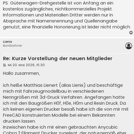
PS: Güterwagen-Drehgestelle ist von Anfang an ein
kostenlos zugängliches, nichtkommerzielles Projekt.
Informationen und Materialien Dritter werden nur in
Absprache mit Namensnennung und Quellenangabe
genutzt, eine finanzielle Honorierung ist leider nicht möglich.
Lienix
Buntbahner
Re: Kurze Vorstellung der neuen Mitglieder
B
Mi 20. Mai 2026, 15:30
e
i
Hallo zusammen,
t
r
a
ich heiße Matthias Lienert (alias Lienix) und beschäftige
g
mich mit Fahrzeugmodellbau in verschiedenen
Nenngrößen mit 3d-Druck Verfahren. Angefangen hatte
ich mit den Baugrößen H0f, H0e, H0m und Resin Druck. Da
ich keinen eigenen Drucker besaß habe ich die von mir mit
FreeCAD konstruierten Modelle bei einem Bekannten
drucken lassen.
Inzwischen habe ich mir einen gebrauchten Anycubic
Cobra 2 Filament Drucker zugelegt, der naturgemäß eher