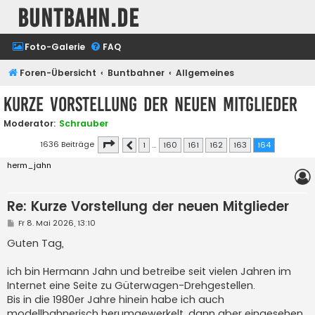
buntbahn.de
Foto-Galerie
FAQ
Foren-Übersicht
Buntbahner
Allgemeines
Kurze Vorstellung der neuen Mitglieder
Moderator:
Schrauber
Seite
164
von
164
1636 Beiträge
1
…
160
161
162
163
164
Vorherige
herm_jahn
Re: Kurze Vorstellung der neuen Mitglieder
B
Fr 8. Mai 2026, 13:10
e
i
Guten Tag,
t
r
a
ich bin Hermann Jahn und betreibe seit vielen Jahren im
g
Internet eine Seite zu Güterwagen-Drehgestellen.
Bis in die 1980er Jahre hinein habe ich auch
modellbahnerisch herumgewerkelt, dann aber eingesehen,