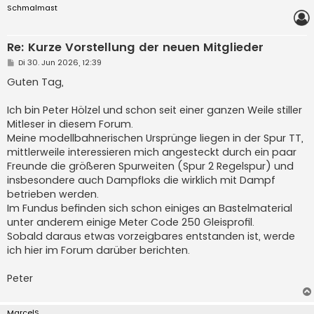
Schmalmast
Re: Kurze Vorstellung der neuen Mitglieder
B
Di 30. Jun 2026, 12:39
e
i
Guten Tag,
t
r
a
Ich bin Peter Hölzel und schon seit einer ganzen Weile stiller
g
Mitleser in diesem Forum.
Meine modellbahnerischen Ursprünge liegen in der Spur TT,
mittlerweile interessieren mich angesteckt durch ein paar
Freunde die größeren Spurweiten (Spur 2 Regelspur) und
insbesondere auch Dampfloks die wirklich mit Dampf
betrieben werden.
Im Fundus befinden sich schon einiges an Bastelmaterial
unter anderem einige Meter Code 250 Gleisprofil.
Sobald daraus etwas vorzeigbares entstanden ist, werde
ich hier im Forum darüber berichten.
Peter
MarcelS