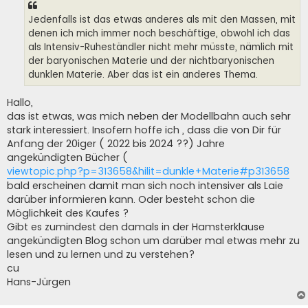
r
a
Jedenfalls ist das etwas anderes als mit den Massen, mit
g
denen ich mich immer noch beschäftige, obwohl ich das
als Intensiv-Ruheständler nicht mehr müsste, nämlich mit
der baryonischen Materie und der nichtbaryonischen
dunklen Materie. Aber das ist ein anderes Thema.
Hallo,
das ist etwas, was mich neben der Modellbahn auch sehr
stark interessiert. Insofern hoffe ich , dass die von Dir für
Anfang der 20iger ( 2022 bis 2024 ??) Jahre
angekündigten Bücher (
viewtopic.php?p=313658&hilit=dunkle+Materie#p313658
bald erscheinen damit man sich noch intensiver als Laie
darüber informieren kann. Oder besteht schon die
Möglichkeit des Kaufes ?
Gibt es zumindest den damals in der Hamsterklause
angekündigten Blog schon um darüber mal etwas mehr zu
lesen und zu lernen und zu verstehen?
cu
Hans-Jürgen