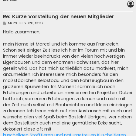
Re: Kurze Vorstellung der neuen Mitglieder
B
Mi 29. Jul 2026, 13:37
e
i
Hallo zusammen,
t
r
a
mein Name ist Marcel und ich komme aus Frankreich.
g
Schon seit einiger Zeit lese ich hier im Forum mit und bin
immer wieder beeindruckt von den vielen hochwertigen
Eigenbauten und dem enormen Fachwissen, das hier
geteilt wird. Das hat mich schließlich dazu motiviert, mich
anzumelden. Ich interessiere mich besonders für den
maßstäblichen Selbstbau und den Fahrzeugbau in den
größeren Spurweiten. Im Moment sammle ich noch
Erfahrungen und arbeite an meinen ersten Projekten. Dabei
hoffe ich, von euren Erfahrungen zu lernen und mich mit
der Zeit auch selbst mit Bauberichten und Ideen einbringen
zu können. Ich freue mich auf den Austausch mit euch und
wünsche allen viel Spaß beim Basteln! Übrigens, wer neben
dem Basteltisch auch mal eine gemütliche Ecke sucht,
dekoriert diese oft mit
kuscheligen Stofftieren und naturgetreuen Kuscheltieren
.