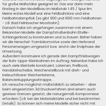
für große Maßstäbe geeignet ist. Das war dann mein
Einstieg in den Modellbau im Maßstab 1:45 / Spur IIm.
Meine erstes Modell war eine Feldbahnlore und eine
Feldbahndampflok (es gibt 900 und 1000 mm Feldbahnen
- z.B. Bad Feilnbacher Moorbahn).
Danach habe ich angefangen zusammen mit einem
Bekannten Modelle der Dampfstraßenbahn Eltville-
Schlangenbad zu konstruieren und zu bauen. Bisher haben
wir die Henschel-Tramlokomotive sowie den Herbrand
Personenwagen umgesetzt bzw. sind in der Endphase der
Umsetzung.
Außerdem konstruiere ich gerade den Dampftriebwagen
der Ruhr-Lippe-Kleinbahnen im Auftrag. Nebenbei habe ich
auch viele Kleinteile konstruiert, Laternen, Prellbock,
Handdrehscheibe, Weichenstellbock mit dreh- und
beleuchtbarer Weichenlaterne,
Balancierkupplungsattrappe, ...
Ich versuche möglichst maßstäblich zu arbeiten - aber
beim eingesetzten 3d Druckverfahren sind einem auch
gewisse Grenzen gesetzt, die naturgemäß Kompromisse
erfordern (z.B. bei der Materialstärke und bei bestimmten
Details). So können sich meine Modelle sicher nicht mit