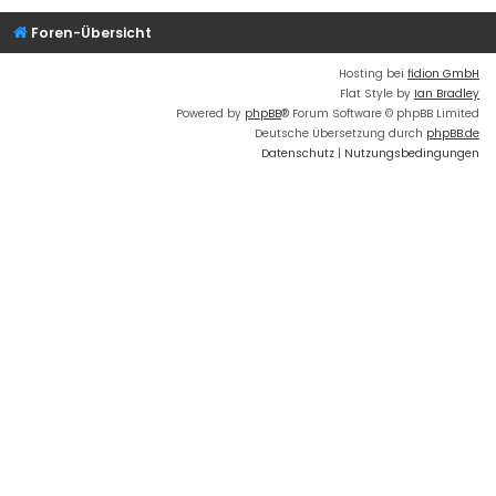
Foren-Übersicht
Hosting bei
fidion GmbH
Flat Style by
Ian Bradley
Powered by
phpBB
® Forum Software © phpBB Limited
Deutsche Übersetzung durch
phpBB.de
Datenschutz
|
Nutzungsbedingungen