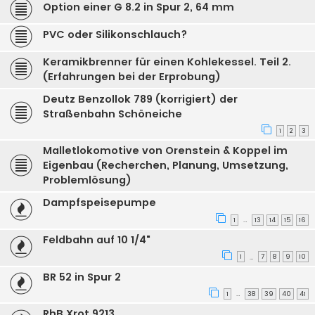
Option einer G 8.2 in Spur 2, 64 mm
PVC oder Silikonschlauch?
Keramikbrenner für einen Kohlekessel. Teil 2.
(Erfahrungen bei der Erprobung)
Deutz Benzollok 789 (korrigiert) der
Straßenbahn Schöneiche
1
2
3
Malletlokomotive von Orenstein & Koppel im
Eigenbau (Recherchen, Planung, Umsetzung,
Problemlösung)
Dampfspeisepumpe
1
13
14
15
16
…
Feldbahn auf 10 1/4"
1
7
8
9
10
…
BR 52 in Spur 2
1
38
39
40
41
…
RhB Xrot 9213