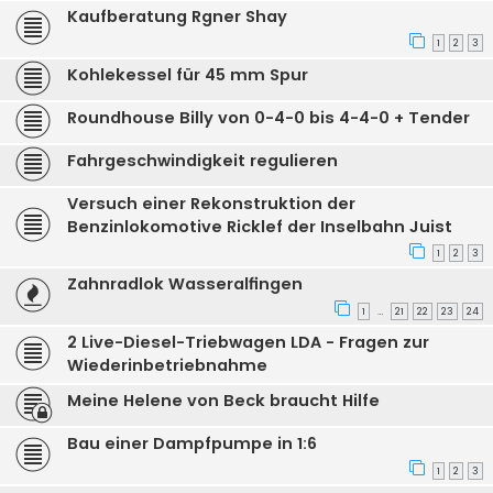
Kaufberatung Rgner Shay
1
2
3
Kohlekessel für 45 mm Spur
Roundhouse Billy von 0-4-0 bis 4-4-0 + Tender
Fahrgeschwindigkeit regulieren
Versuch einer Rekonstruktion der
Benzinlokomotive Ricklef der Inselbahn Juist
1
2
3
Zahnradlok Wasseralfingen
1
21
22
23
24
…
2 Live-Diesel-Triebwagen LDA - Fragen zur
Wiederinbetriebnahme
Meine Helene von Beck braucht Hilfe
Bau einer Dampfpumpe in 1:6
1
2
3