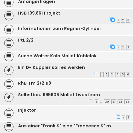
Anfängerfragen
HSB 199.861 Projekt
1
2
3
Informationen zum Regner-Zylinder
PtL 2/2
1
2
3
Suche Walter Kolb Mallet Kohlelok
Ein D- Kuppler soll es werden
1
2
3
4
5
6
RhB Tm 2/2 118
Selbstbau 995906 Mallet Livesteam
1
30
31
32
33
…
Injektor
1
2
Aus einer "Frank S" eine "Francesca S" m