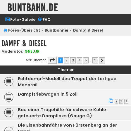
buntbahn.de
Foto-Galerie
FAQ
Foren-Übersicht
Buntbahner
Dampf & Diesel
Dampf & Diesel
Moderator:
GNEUJR
Seite
1
von
11
528 Themen
1
2
3
4
5
…
11
Nächste
Themen
Echtdampf-Modell des Teapot der Lartigue
Monorail
Dampftriebwagen in 5 Zoll
1
2
3
Bau einer Tragehilfe für schwere Kohle
gefeuerte Dampfloks (Gauge G)
Die Eisenbahnfähre von Fürstenberg an der