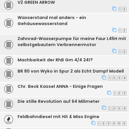
V2 GREEN ARROW
1
2
Wasserstand mal anders - ein
Gehäusewasserstand
1
2
Zahnrad-Wasserpumpe für meine Faur L45H mit
selbstgebautem Verbrennermotor
1
2
Machbarkeit der RhB Gm 4/4 241?
BR 80 von Wyko in Spur 2 als Echt Dampf Modell
1
2
3
4
Chr. Beck Kassel ANNA - Einige Fragen
1
2
3
Die stille Revolution auf 64 Milimeter
1
2
3
4
Feldbahndiesel mit Hit & Miss Engine
1
2
3
4
5
6