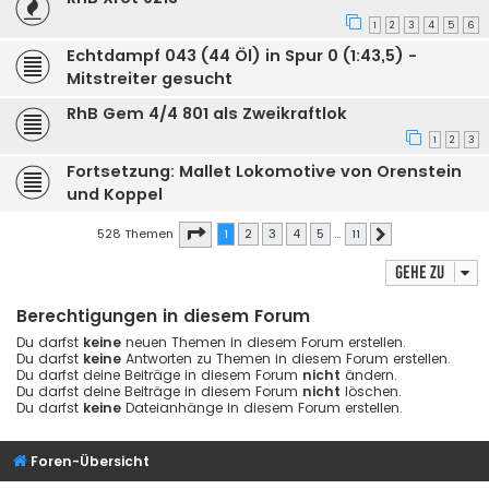
1
2
3
4
5
6
Echtdampf 043 (44 Öl) in Spur 0 (1:43,5) -
Mitstreiter gesucht
RhB Gem 4/4 801 als Zweikraftlok
1
2
3
Fortsetzung: Mallet Lokomotive von Orenstein
und Koppel
Seite
1
von
11
528 Themen
1
2
3
4
5
…
11
Nächste
Gehe zu
Berechtigungen in diesem Forum
Du darfst
keine
neuen Themen in diesem Forum erstellen.
Du darfst
keine
Antworten zu Themen in diesem Forum erstellen.
Du darfst deine Beiträge in diesem Forum
nicht
ändern.
Du darfst deine Beiträge in diesem Forum
nicht
löschen.
Du darfst
keine
Dateianhänge in diesem Forum erstellen.
Foren-Übersicht