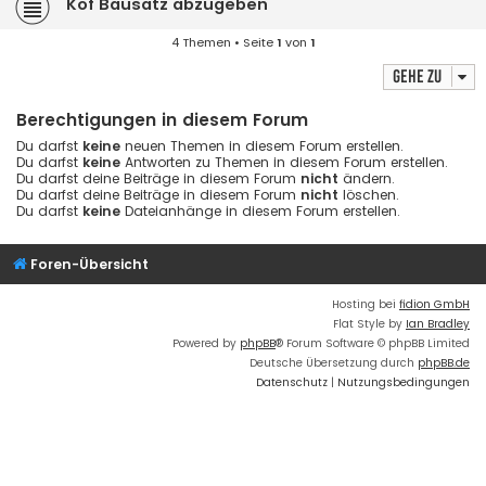
Köf Bausatz abzugeben
4 Themen • Seite
1
von
1
Gehe zu
Berechtigungen in diesem Forum
Du darfst
keine
neuen Themen in diesem Forum erstellen.
Du darfst
keine
Antworten zu Themen in diesem Forum erstellen.
Du darfst deine Beiträge in diesem Forum
nicht
ändern.
Du darfst deine Beiträge in diesem Forum
nicht
löschen.
Du darfst
keine
Dateianhänge in diesem Forum erstellen.
Foren-Übersicht
Hosting bei
fidion GmbH
Flat Style by
Ian Bradley
Powered by
phpBB
® Forum Software © phpBB Limited
Deutsche Übersetzung durch
phpBB.de
Datenschutz
|
Nutzungsbedingungen