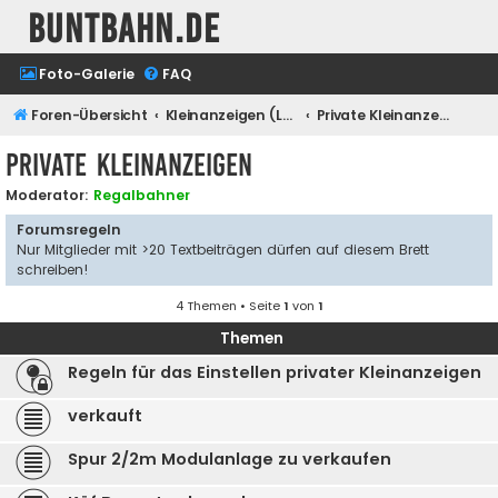
buntbahn.de
Foto-Galerie
FAQ
Foren-Übersicht
Kleinanzeigen (Laufzeit der Anzeigen 30 Tage)
Private Kleinanzeigen
Private Kleinanzeigen
Moderator:
Regalbahner
Forumsregeln
Nur Mitglieder mit >20 Textbeiträgen dürfen auf diesem Brett
schreiben!
4 Themen • Seite
1
von
1
Themen
Regeln für das Einstellen privater Kleinanzeigen
verkauft
Spur 2/2m Modulanlage zu verkaufen