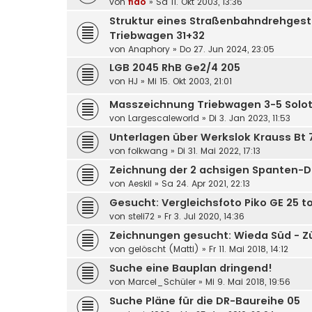
von
fido
»
Sa 11. Okt 2003, 13:36
Struktur eines Straßenbahndrehgestel
Triebwagen 31+32
von
Anaphory
»
Do 27. Jun 2024, 23:05
LGB 2045 RhB Ge2/4 205
von
HJ
»
Mi 15. Okt 2003, 21:01
Masszeichnung Triebwagen 3-5 Solot
von
Largescaleworld
»
Di 3. Jan 2023, 11:53
Unterlagen über Werkslok Krauss Bt 
von
folkwang
»
Di 31. Mai 2022, 17:13
Zeichnung der 2 achsigen Spanten-D
von
Aeskil
»
Sa 24. Apr 2021, 22:13
Gesucht: Vergleichsfoto Piko GE 25 to
von
steli72
»
Fr 3. Jul 2020, 14:36
Zeichnungen gesucht: Wieda Süd - Z
von
gelöscht (Matti)
»
Fr 11. Mai 2018, 14:12
Suche eine Bauplan dringend!
von
Marcel_Schüler
»
Mi 9. Mai 2018, 19:56
Suche Pläne für die DR-Baureihe 05