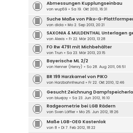
Abmessungen Kupplungseinbau
von
wup59
»
Sa 19. Okt 2013, 16:31
Suche Maße von Piko-G-Plattformp
von
dida
»
Mo 2. Sep 2013, 20:21
SAXONIA & MULDENTHAL Unterlagen g
von
Alexis
»
Fr 22. Mär 2013, 13:28
FO Rw 4791 mit Michbehälter
von
Trun
»
Sa 23. Mär 2013, 23:15
Bayerische ML 2/2
von
Henner (Henry)
»
So 28. Aug 2011, 06:51
BR 199 Harzkamel von PIKO
von
Harzbahnfreund
»
Fr 22. Okt 2010, 12:46
Gesucht:Zeichnung Dampfspeicherlok
von
bluejay
»
Sa 23. Jun 2012, 16:10
Radgeometrie bei LGB Rädern
von
Sven Löffler
»
Mo 25. Jun 2012, 18:26
Maße LGB-OEG Kastenlok
von
8
»
Di 7. Feb 2012, 18:22