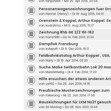
von
tanja1966
»
Mo 25. Apr 2016, 20:04
Personenwagenzeichnungen fuer Dr
von
Henner (Henry)
»
Di 18. Aug 2015, 04:01
Orenstein & Koppel, Arthur Koppel. 
von
kudrdima
»
Mi 5. Aug 2015, 15:17
Zeichnung Rhb GE 2/2 161-162
von
hans1981
»
Do 14. Feb 2013, 21:24
Dampflok Franzburg
von
kutepoff
»
Di 9. Dez 2014, 16:11
Feldbahnkatalog Arthur Koppel , USA, 
von
Harry
»
Di 15. Apr 2014, 02:20
Suche Maße Selfkantbahn Lok 20 Ha
von
MeisterHeilig
»
Di 4. Feb 2014, 17:20
Hilfe ersuchen der etwas anderen Art
von
ust60
»
Sa 25. Jan 2014, 14:16
Preußische Musterzeichnungen zum
von
folkwang
»
Mi 22. Jan 2014, 17:56
Bauzeichnungen für LKM Ns2f gesuch
von
Sir Madog
»
Do 28. Nov 2013, 13:44