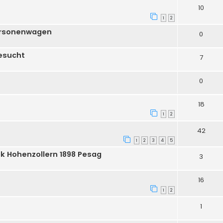
10
1
2
ersonenwagen
0
esucht
7
0
18
1
2
42
1
2
3
4
5
 Hohenzollern 1898 Pesag
3
16
1
2
1