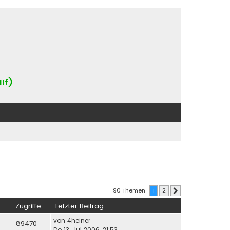
IIf)
90 Themen
1
2
Nächste
Zugriffe
Letzter Beitrag
von
4heiner
89470
Do 13. Jul 2006, 21:53