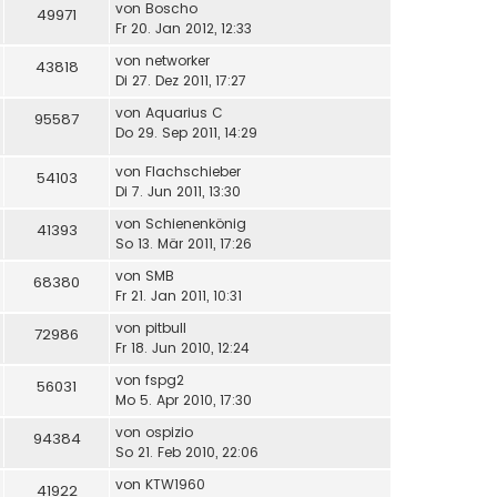
von
Boscho
49971
Fr 20. Jan 2012, 12:33
von
networker
43818
Di 27. Dez 2011, 17:27
von
Aquarius C
95587
Do 29. Sep 2011, 14:29
von
Flachschieber
54103
Di 7. Jun 2011, 13:30
von
Schienenkönig
41393
So 13. Mär 2011, 17:26
von
SMB
68380
Fr 21. Jan 2011, 10:31
von
pitbull
72986
Fr 18. Jun 2010, 12:24
von
fspg2
56031
Mo 5. Apr 2010, 17:30
von
ospizio
94384
So 21. Feb 2010, 22:06
von
KTW1960
41922