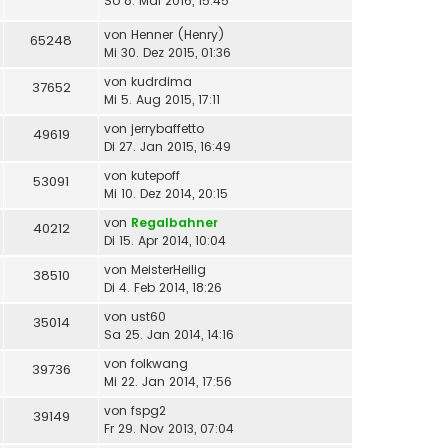
So 8. Mai 2016, 15:45
von
Henner (Henry)
65248
Mi 30. Dez 2015, 01:36
von
kudrdima
37652
Mi 5. Aug 2015, 17:11
von
jerrybaffetto
49619
Di 27. Jan 2015, 16:49
von
kutepoff
53091
Mi 10. Dez 2014, 20:15
von
Regalbahner
40212
Di 15. Apr 2014, 10:04
von
MeisterHeilig
38510
Di 4. Feb 2014, 18:26
von
ust60
35014
Sa 25. Jan 2014, 14:16
von
folkwang
39736
Mi 22. Jan 2014, 17:56
von
fspg2
39149
Fr 29. Nov 2013, 07:04