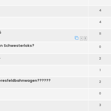
4
4
5
11
1
2
en Schwesterloks?
0
.
2
1
eeresfeldbahnwagen??????
2
0
3