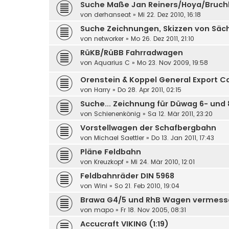
Suche Maße Jan Reiners/Hoya/Bruc
von
derhanseat
»
Mi 22. Dez 2010, 16:18
Suche Zeichnungen, Skizzen von Säch
von
networker
»
Mo 26. Dez 2011, 21:10
RüKB/RüBB Fahrradwagen
von
Aquarius C
»
Mo 23. Nov 2009, 19:58
Orenstein & Koppel General Export C
von
Harry
»
Do 28. Apr 2011, 02:15
Suche... Zeichnung für Düwag 6- und
von
Schienenkönig
»
Sa 12. Mär 2011, 23:20
Vorstellwagen der Schafbergbahn
von
Michael Saettler
»
Do 13. Jan 2011, 17:43
Pläne Feldbahn
von
Kreuzkopf
»
Mi 24. Mär 2010, 12:01
Feldbahnräder DIN 5968
von
Wini
»
So 21. Feb 2010, 19:04
Brawa G4/5 und RhB Wagen vermess
von
mapo
»
Fr 18. Nov 2005, 08:31
Accucraft VIKING (1:19)