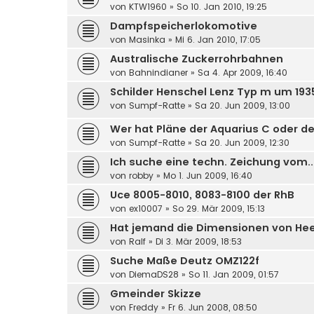
von
KTW1960
»
So 10. Jan 2010, 19:25
Dampfspeicherlokomotive
von
Masinka
»
Mi 6. Jan 2010, 17:05
Australische Zuckerrohrbahnen
von
Bahnindianer
»
Sa 4. Apr 2009, 16:40
Schilder Henschel Lenz Typ m um 193
von
Sumpf-Ratte
»
Sa 20. Jun 2009, 13:00
Wer hat Pläne der Aquarius C oder d
von
Sumpf-Ratte
»
Sa 20. Jun 2009, 12:30
Ich suche eine techn. Zeichung vom..
von
robby
»
Mo 1. Jun 2009, 16:40
Uce 8005-8010, 8083-8100 der RhB
von
ex10007
»
So 29. Mär 2009, 15:13
Hat jemand die Dimensionen von H
von
Ralf
»
Di 3. Mär 2009, 18:53
Suche Maße Deutz OMZ122f
von
DiemaDS28
»
So 11. Jan 2009, 01:57
Gmeinder Skizze
von
Freddy
»
Fr 6. Jun 2008, 08:50