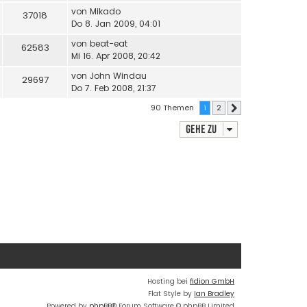
von
Mikado
37018
Do 8. Jan 2009, 04:01
von
beat-eat
62583
Mi 16. Apr 2008, 20:42
von
John Windau
29697
Do 7. Feb 2008, 21:37
90 Themen
1
2
Nächste
Gehe zu
Hosting bei
fidion GmbH
Flat Style by
Ian Bradley
Powered by
phpBB
® Forum Software © phpBB Limited