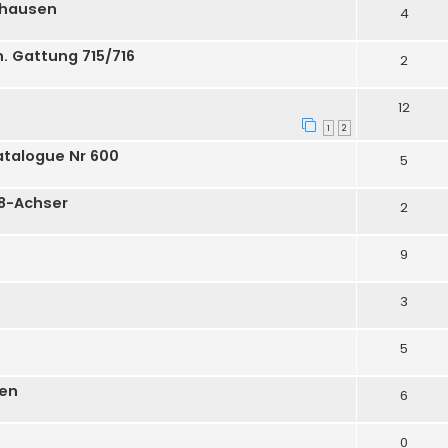
hhausen
4
. Gattung 715/716
2
12
1
2
atalogue Nr 600
5
 8-Achser
2
9
3
5
en
6
0