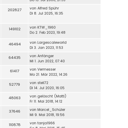
von
Alfred Spühr
202827
Di 8. Jul 2025, 16:35
von
KTW_1960
149102
Do 2. Feb 2023, 19:48
von
Largescaleworld
46494
Di 3. Jan 2023, 11:53
von
Anfänger
64435
Mi 1. Jun 2022, 07:40
von
Vermesser
61417
Mo 21. Mär 2022, 14:26
von
steli72
52779
Di 14. Jul 2020, 16:05
von
gelöscht (Matti)
48063
Fr 11. Mai 2018, 14:12
von
Marcel_Schüler
37646
Mi 9. Mai 2018, 19:56
von
tanja1966
110878