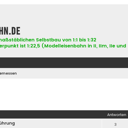
hn.de
aßstäblichen Selbstbau von 1:1 bis 1:32
punkt ist 1:22,5 (Modelleisenbahn in II, IIm, IIe und 
Gemessen
Antworten
führung
3