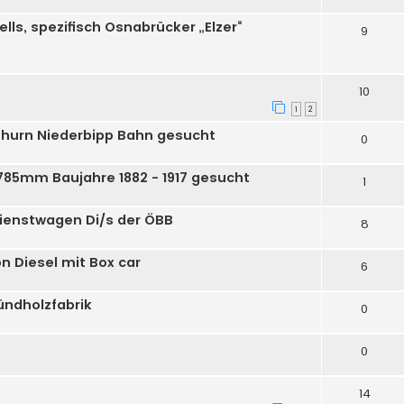
ls, spezifisch Osnabrücker „Elzer“
9
10
1
2
hurn Niederbipp Bahn gesucht
0
785mm Baujahre 1882 - 1917 gesucht
1
ienstwagen Di/s der ÖBB
8
n Diesel mit Box car
6
ündholzfabrik
0
0
14