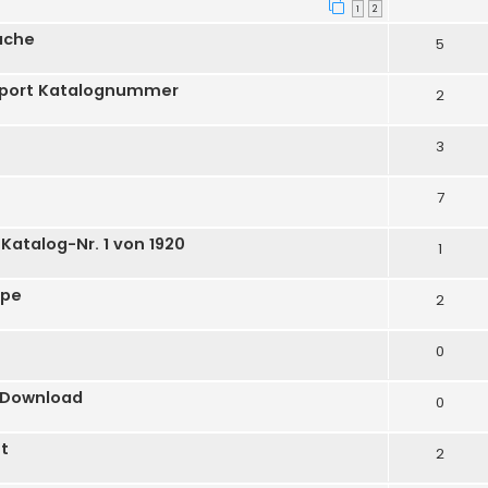
1
2
ache
5
Export Katalognummer
2
3
7
Katalog-Nr. 1 von 1920
1
spe
2
0
 Download
0
t
2