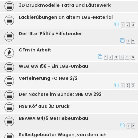
3D Druckmodelle Tatra und Läutewerk
Lackierübungen an altem LGB-Material
1
2
3
Der IIIte: Pfiffi´s Hilfstender
1
2
CFm in Arbeit
1
2
3
4
5
6
WEG Gw 156 - Ein LGB-Umbau
Verfeinerung FO HGe 2/2
1
2
3
Der Nächste im Bunde: SHE Ow 292
HSB Köf aus 3D Druck
BRAWA G4/5 Getriebeumbau
1
2
Selbstgebauter Wagen, von dem ich