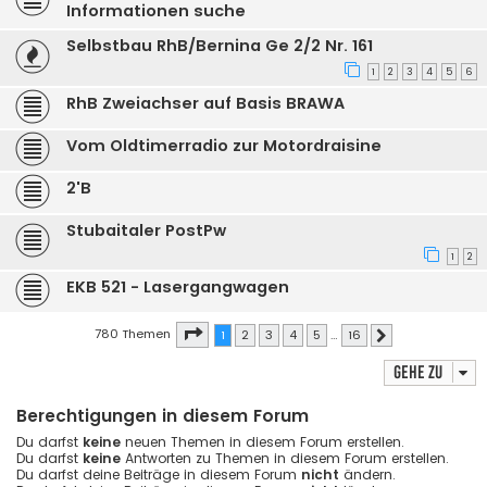
Informationen suche
Selbstbau RhB/Bernina Ge 2/2 Nr. 161
1
2
3
4
5
6
RhB Zweiachser auf Basis BRAWA
Vom Oldtimerradio zur Motordraisine
2'B
Stubaitaler PostPw
1
2
EKB 521 - Lasergangwagen
Seite
1
von
16
780 Themen
1
2
3
4
5
…
16
Nächste
Gehe zu
Berechtigungen in diesem Forum
Du darfst
keine
neuen Themen in diesem Forum erstellen.
Du darfst
keine
Antworten zu Themen in diesem Forum erstellen.
Du darfst deine Beiträge in diesem Forum
nicht
ändern.