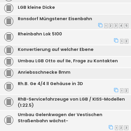
LGB kleine Dicke
Ronsdorf Müngstener Eisenbahn
1
2
3
4
5
Rheinbahn Lok 5100
1
2
Konvertierung auf welcher Ebene
Umbau LGB Otto auf IIe, Frage zu Kontakten
Anriebsschnecke 8mm
Rh.B. Ge 4/4 ll Gehäuse in 3D
1
2
RhB-Servicefahrzeuge von LGB / KISS-Modellen
(1:22.5)
Umbau Gelenkwagen der Vestischen
Straßenbahn wächst-
1
2
3