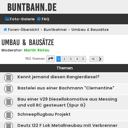
buntbahn.de
Foto-Galerie
FAQ
Foren-Übersicht
Buntbahner
Umbau & Bausätze
Umbau & Bausätze
Moderator:
Martin Ristau
Seite
1
von
16
780 Themen
1
2
3
4
5
…
16
Nächste
Themen
Kennt jemand diesen Rangierdiesel?
Bastelei aus einer Bachmann "Clementine"
Bau einer V29 Diesellokomotive aus Messing
und voll RC gesteuert (Spur G)
Schneepflugbau Projekt
Deutz 122 F Lok Metallneubau mit Verbrenner