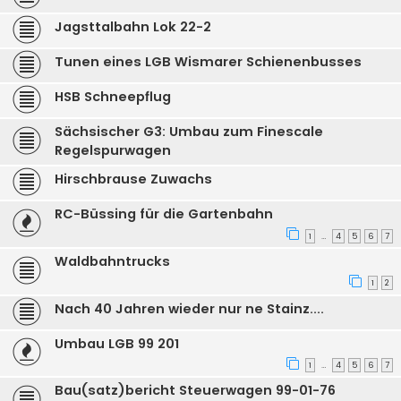
Jagsttalbahn Lok 22-2
Tunen eines LGB Wismarer Schienenbusses
HSB Schneepflug
Sächsischer G3: Umbau zum Finescale
Regelspurwagen
Hirschbrause Zuwachs
RC-Büssing für die Gartenbahn
1
4
5
6
7
…
Waldbahntrucks
1
2
Nach 40 Jahren wieder nur ne Stainz....
Umbau LGB 99 201
1
4
5
6
7
…
Bau(satz)bericht Steuerwagen 99-01-76