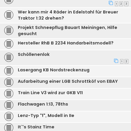
1
2
3
Wer kann mir 4 Räder in Edelstahl für Breuer
Traktor 1:32 drehen?
Projekt Schneepflug Bauart Meiningen, Hilfe
gesucht
Hersteller RhB B 2234 Handarbeitsmodell?
Schöllenenlok
1
2
Lasergang KB Nordstreckenzug
Aufarbeitung einer LGB Schrottköf von EBAY
Train Line V3 wird zur GKB V11
Flachwagen 1:13, 78ths
Lenz-Typ "f", Modell in IIe
It`'s Stainz Time