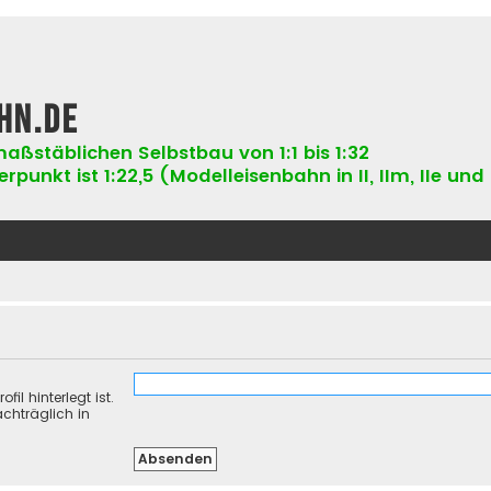
hn.de
aßstäblichen Selbstbau von 1:1 bis 1:32
punkt ist 1:22,5 (Modelleisenbahn in II, IIm, IIe und 
il hinterlegt ist.
chträglich in