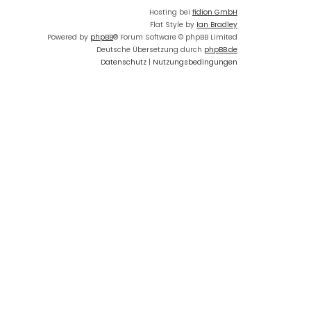
Hosting bei
fidion GmbH
Flat Style by
Ian Bradley
Powered by
phpBB
® Forum Software © phpBB Limited
Deutsche Übersetzung durch
phpBB.de
Datenschutz
|
Nutzungsbedingungen