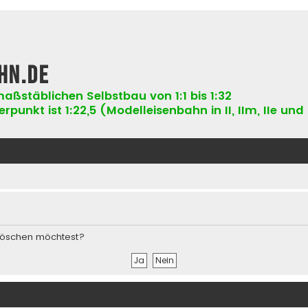
hn.de
aßstäblichen Selbstbau von 1:1 bis 1:32
punkt ist 1:22,5 (Modelleisenbahn in II, IIm, IIe und 
s löschen möchtest?