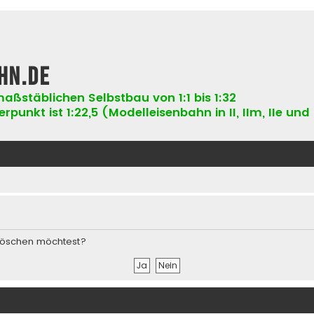
hn.de
aßstäblichen Selbstbau von 1:1 bis 1:32
punkt ist 1:22,5 (Modelleisenbahn in II, IIm, IIe und 
s löschen möchtest?