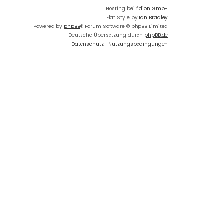
Hosting bei
fidion GmbH
Flat Style by
Ian Bradley
Powered by
phpBB
® Forum Software © phpBB Limited
Deutsche Übersetzung durch
phpBB.de
Datenschutz
|
Nutzungsbedingungen