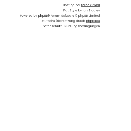
Hosting bei
fidion GmbH
Flat Style by
Ian Bradley
Powered by
phpBB
® Forum Software © phpBB Limited
Deutsche Übersetzung durch
phpBB.de
Datenschutz
|
Nutzungsbedingungen