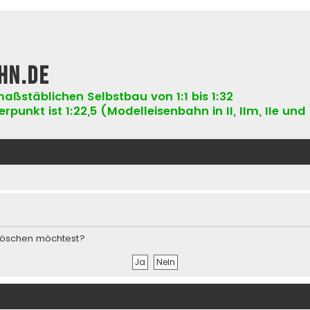
hn.de
aßstäblichen Selbstbau von 1:1 bis 1:32
punkt ist 1:22,5 (Modelleisenbahn in II, IIm, IIe und 
s löschen möchtest?