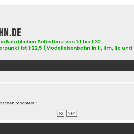
hn.de
aßstäblichen Selbstbau von 1:1 bis 1:32
punkt ist 1:22,5 (Modelleisenbahn in II, IIm, IIe und 
s löschen möchtest?