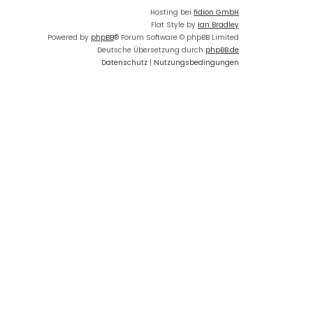
Hosting bei
fidion GmbH
Flat Style by
Ian Bradley
Powered by
phpBB
® Forum Software © phpBB Limited
Deutsche Übersetzung durch
phpBB.de
Datenschutz
|
Nutzungsbedingungen