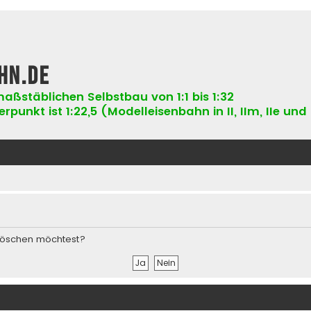
hn.de
aßstäblichen Selbstbau von 1:1 bis 1:32
punkt ist 1:22,5 (Modelleisenbahn in II, IIm, IIe und 
s löschen möchtest?