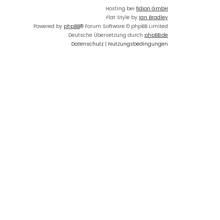
Hosting bei
fidion GmbH
Flat Style by
Ian Bradley
Powered by
phpBB
® Forum Software © phpBB Limited
Deutsche Übersetzung durch
phpBB.de
Datenschutz
|
Nutzungsbedingungen