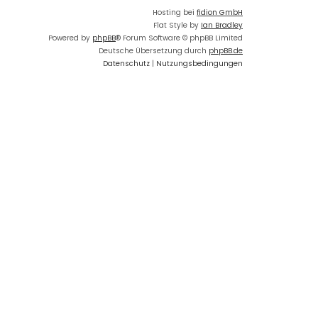
Hosting bei
fidion GmbH
Flat Style by
Ian Bradley
Powered by
phpBB
® Forum Software © phpBB Limited
Deutsche Übersetzung durch
phpBB.de
Datenschutz
|
Nutzungsbedingungen