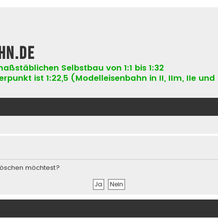
hn.de
aßstäblichen Selbstbau von 1:1 bis 1:32
punkt ist 1:22,5 (Modelleisenbahn in II, IIm, IIe und 
s löschen möchtest?