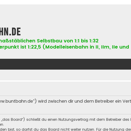
hn.de
aßstäblichen Selbstbau von 1:1 bis 1:32
punkt ist 1:22,5 (Modelleisenbahn in II, IIm, IIe und 
ww.buntbahn.de“) wird zwischen dir und dem Betreiber ein Ve
 „das Board“) schließt du einen Nutzungsvertrag mit dem Betreiber des 
en.
n bist, so darfst du das Board nicht weiter nutzen. Für die Nutzung des 