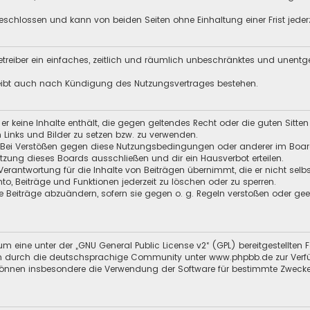
schlossen und kann von beiden Seiten ohne Einhaltung einer Frist jeder
 Betreiber ein einfaches, zeitlich und räumlich unbeschränktes und unent
leibt auch nach Kündigung des Nutzungsvertrages bestehen.
s er keine Inhalte enthält, die gegen geltendes Recht oder die guten Sitt
n Links und Bilder zu setzen bzw. zu verwenden.
 Bei Verstößen gegen diese Nutzungsbedingungen oder anderer im Board 
ung dieses Boards ausschließen und dir ein Hausverbot erteilen.
Verantwortung für die Inhalte von Beiträgen übernimmt, die er nicht selb
nto, Beiträge und Funktionen jederzeit zu löschen oder zu sperren.
e Beiträge abzuändern, sofern sie gegen o. g. Regeln verstoßen oder ge
m eine unter der „
GNU General Public License v2
“ (GPL) bereitgestellt
 durch die deutschsprachige Community unter www.phpbb.de zur Verfügun
 können insbesondere die Verwendung der Software für bestimmte Zwecke