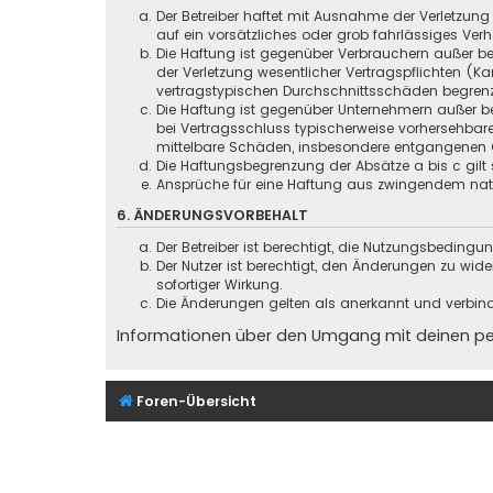
Der Betreiber haftet mit Ausnahme der Verletzung
auf ein vorsätzliches oder grob fahrlässiges Ver
Die Haftung ist gegenüber Verbrauchern außer be
der Verletzung wesentlicher Vertragspflichten (
vertragstypischen Durchschnittsschäden begrenz
Die Haftung ist gegenüber Unternehmern außer be
bei Vertragsschluss typischerweise vorhersehbar
mittelbare Schäden, insbesondere entgangenen 
Die Haftungsbegrenzung der Absätze a bis c gilt 
Ansprüche für eine Haftung aus zwingendem nati
6. ÄNDERUNGSVORBEHALT
Der Betreiber ist berechtigt, die Nutzungsbeding
Der Nutzer ist berechtigt, den Änderungen zu wid
sofortiger Wirkung.
Die Änderungen gelten als anerkannt und verbin
Informationen über den Umgang mit deinen pers
Foren-Übersicht