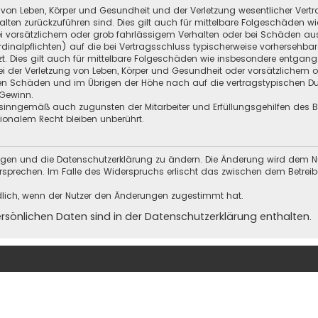
 von Leben, Körper und Gesundheit und der Verletzung wesentlicher Vertra
halten zurückzuführen sind. Dies gilt auch für mittelbare Folgeschäden
i vorsätzlichem oder grob fahrlässigem Verhalten oder bei Schäden au
Kardinalpflichten) auf die bei Vertragsschluss typischerweise vorherseh
t. Dies gilt auch für mittelbare Folgeschäden wie insbesondere entgan
i der Verletzung von Leben, Körper und Gesundheit oder vorsätzlichem o
en Schäden und im Übrigen der Höhe nach auf die vertragstypischen Dur
Gewinn.
sinngemäß auch zugunsten der Mitarbeiter und Erfüllungsgehilfen des Be
onalem Recht bleiben unberührt.
ungen und die Datenschutzerklärung zu ändern. Die Änderung wird dem Nutz
ersprechen. Im Falle des Widerspruchs erlischt das zwischen dem Betrei
dlich, wenn der Nutzer den Änderungen zugestimmt hat.
önlichen Daten sind in der Datenschutzerklärung enthalten.