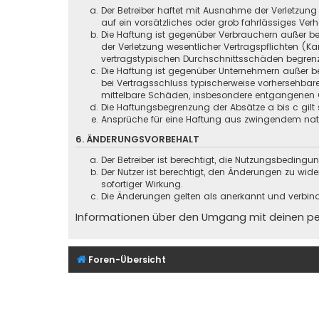
Der Betreiber haftet mit Ausnahme der Verletzung
auf ein vorsätzliches oder grob fahrlässiges Ver
Die Haftung ist gegenüber Verbrauchern außer be
der Verletzung wesentlicher Vertragspflichten (
vertragstypischen Durchschnittsschäden begrenz
Die Haftung ist gegenüber Unternehmern außer be
bei Vertragsschluss typischerweise vorhersehbar
mittelbare Schäden, insbesondere entgangenen 
Die Haftungsbegrenzung der Absätze a bis c gilt 
Ansprüche für eine Haftung aus zwingendem nati
6. ÄNDERUNGSVORBEHALT
Der Betreiber ist berechtigt, die Nutzungsbeding
Der Nutzer ist berechtigt, den Änderungen zu wid
sofortiger Wirkung.
Die Änderungen gelten als anerkannt und verbin
Informationen über den Umgang mit deinen pers
Foren-Übersicht