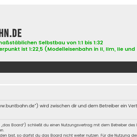
hn.de
aßstäblichen Selbstbau von 1:1 bis 1:32
punkt ist 1:22,5 (Modelleisenbahn in II, IIm, IIe und 
ww.buntbahn.de“) wird zwischen dir und dem Betreiber ein Ve
 „das Board“) schließt du einen Nutzungsvertrag mit dem Betreiber des 
en.
n bist, so darfst du das Board nicht weiter nutzen. Für die Nutzung des 