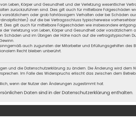
 von Leben, Körper und Gesundheit und der Verletzung wesentlicher Vertra
halten zurückzuführen sind. Dies gilt auch für mittelbare Folgeschäden
i vorsätzlichem oder grob fahrlässigem Verhalten oder bei Schäden au
Kardinalpflichten) auf die bei Vertragsschluss typischerweise vorherseh
t. Dies gilt auch für mittelbare Folgeschäden wie insbesondere entgan
i der Verletzung von Leben, Körper und Gesundheit oder vorsätzlichem o
en Schäden und im Übrigen der Höhe nach auf die vertragstypischen Dur
Gewinn.
sinngemäß auch zugunsten der Mitarbeiter und Erfüllungsgehilfen des Be
onalem Recht bleiben unberührt.
ungen und die Datenschutzerklärung zu ändern. Die Änderung wird dem Nutz
ersprechen. Im Falle des Widerspruchs erlischt das zwischen dem Betrei
dlich, wenn der Nutzer den Änderungen zugestimmt hat.
önlichen Daten sind in der Datenschutzerklärung enthalten.