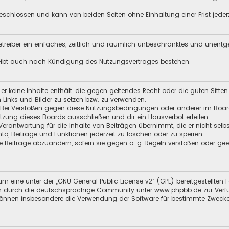
schlossen und kann von beiden Seiten ohne Einhaltung einer Frist jeder
 Betreiber ein einfaches, zeitlich und räumlich unbeschränktes und unent
leibt auch nach Kündigung des Nutzungsvertrages bestehen.
s er keine Inhalte enthält, die gegen geltendes Recht oder die guten Sitt
n Links und Bilder zu setzen bzw. zu verwenden.
 Bei Verstößen gegen diese Nutzungsbedingungen oder anderer im Board 
ung dieses Boards ausschließen und dir ein Hausverbot erteilen.
Verantwortung für die Inhalte von Beiträgen übernimmt, die er nicht selb
nto, Beiträge und Funktionen jederzeit zu löschen oder zu sperren.
e Beiträge abzuändern, sofern sie gegen o. g. Regeln verstoßen oder ge
m eine unter der „
GNU General Public License v2
“ (GPL) bereitgestellt
 durch die deutschsprachige Community unter www.phpbb.de zur Verfügun
 können insbesondere die Verwendung der Software für bestimmte Zwecke