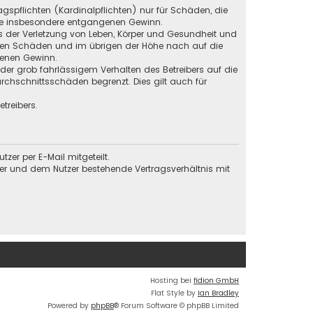
gspflichten (Kardinalpflichten) nur für Schäden, die
 wie insbesondere entgangenen Gewinn.
s der Verletzung von Leben, Körper und Gesundheit und
baren Schäden und im übrigen der Höhe nach auf die
genen Gewinn.
der grob fahrlässigem Verhalten des Betreibers auf die
chschnittsschäden begrenzt. Dies gilt auch für
treibers.
er per E-Mail mitgeteilt.
ber und dem Nutzer bestehende Vertragsverhältnis mit
Hosting bei
fidion GmbH
Flat Style by
Ian Bradley
Powered by
phpBB
® Forum Software © phpBB Limited