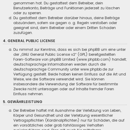
genommen hat. Du gestattest dem Betreiber, dein
Benutzerkonto, Beiträge und Funktionen jederzeit zu löschen
oder zu sperren.
Du gestattest dem Betreiber darüber hinaus, deine Beiträge
abzuändern, sofern sie gegen o. g. Regeln verstoßen oder
geeignet sind, dem Betreiber oder einem Dritten Schaden
zuzufügen.
4. GENERAL PUBLIC LICENSE
Du nimmst zur Kenntnis, dass es sich bei phpBB um eine unter
der „
GNU General Public License v2
“ (GPL) bereitgestellten
Foren-Software von phpBB Limited (www.phpbb.com) handelt;
deutschsprachige Informationen werden durch die
deutschsprachige Community unter www.phpbb.de zur
Verfügung gestellt. Beide haben keinen Einfluss auf die Art und
Weise, wie die Software verwendet wird. Sie können
insbesondere die Verwendung der Software für bestimmte
Zwecke nicht untersagen oder auf Inhalte fremder Foren
Einfluss nehmen.
5. GEWÄHRLEISTUNG
Der Betreiber haftet mit Ausnahme der Verletzung von Leben,
Körper und Gesundheit und der Verletzung wesentlicher
Vertragspflichten (Kardinalpflichten) nur für Schäden, die auf
ein vorsätzliches oder grob fahrlässiges Verhalten