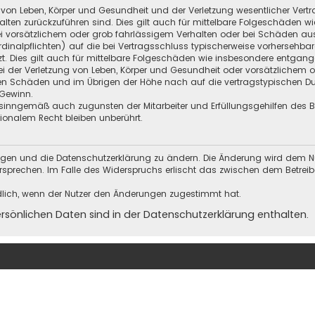
 von Leben, Körper und Gesundheit und der Verletzung wesentlicher Vertra
halten zurückzuführen sind. Dies gilt auch für mittelbare Folgeschäden
i vorsätzlichem oder grob fahrlässigem Verhalten oder bei Schäden au
Kardinalpflichten) auf die bei Vertragsschluss typischerweise vorherseh
t. Dies gilt auch für mittelbare Folgeschäden wie insbesondere entgan
i der Verletzung von Leben, Körper und Gesundheit oder vorsätzlichem o
en Schäden und im Übrigen der Höhe nach auf die vertragstypischen Dur
Gewinn.
sinngemäß auch zugunsten der Mitarbeiter und Erfüllungsgehilfen des Be
onalem Recht bleiben unberührt.
ungen und die Datenschutzerklärung zu ändern. Die Änderung wird dem Nutz
ersprechen. Im Falle des Widerspruchs erlischt das zwischen dem Betrei
dlich, wenn der Nutzer den Änderungen zugestimmt hat.
önlichen Daten sind in der Datenschutzerklärung enthalten.