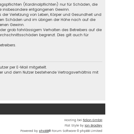
gspflichten (Kardinalpflichten) nur für Schäden, die
 wie insbesondere entgangenen Gewinn.
s der Verletzung von Leben, Körper und Gesundheit und
baren Schäden und im übrigen der Höhe nach auf die
genen Gewinn.
der grob fahrlässigem Verhalten des Betreibers auf die
chschnittsschäden begrenzt. Dies gilt auch für
treibers.
er per E-Mail mitgeteilt.
ber und dem Nutzer bestehende Vertragsverhältnis mit
Hosting bei
fidion GmbH
Flat Style by
Ian Bradley
Powered by
phpBB
® Forum Software © phpBB Limited