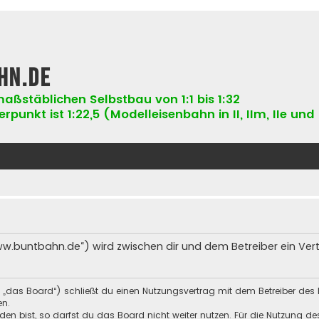
hn.de
aßstäblichen Selbstbau von 1:1 bis 1:32
punkt ist 1:22,5 (Modelleisenbahn in II, IIm, IIe und 
ww.buntbahn.de“) wird zwischen dir und dem Betreiber ein Ve
 „das Board“) schließt du einen Nutzungsvertrag mit dem Betreiber des 
en.
n bist, so darfst du das Board nicht weiter nutzen. Für die Nutzung des 