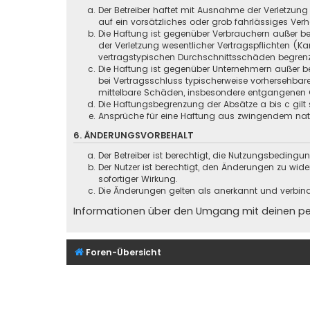
Der Betreiber haftet mit Ausnahme der Verletzung
auf ein vorsätzliches oder grob fahrlässiges Ver
Die Haftung ist gegenüber Verbrauchern außer be
der Verletzung wesentlicher Vertragspflichten (
vertragstypischen Durchschnittsschäden begrenz
Die Haftung ist gegenüber Unternehmern außer be
bei Vertragsschluss typischerweise vorhersehbar
mittelbare Schäden, insbesondere entgangenen 
Die Haftungsbegrenzung der Absätze a bis c gilt 
Ansprüche für eine Haftung aus zwingendem nati
6. ÄNDERUNGSVORBEHALT
Der Betreiber ist berechtigt, die Nutzungsbeding
Der Nutzer ist berechtigt, den Änderungen zu wid
sofortiger Wirkung.
Die Änderungen gelten als anerkannt und verbin
Informationen über den Umgang mit deinen pers
Foren-Übersicht