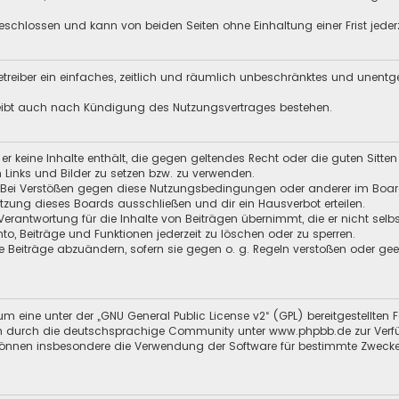
schlossen und kann von beiden Seiten ohne Einhaltung einer Frist jeder
 Betreiber ein einfaches, zeitlich und räumlich unbeschränktes und unent
leibt auch nach Kündigung des Nutzungsvertrages bestehen.
s er keine Inhalte enthält, die gegen geltendes Recht oder die guten Sitt
n Links und Bilder zu setzen bzw. zu verwenden.
 Bei Verstößen gegen diese Nutzungsbedingungen oder anderer im Board 
ung dieses Boards ausschließen und dir ein Hausverbot erteilen.
Verantwortung für die Inhalte von Beiträgen übernimmt, die er nicht selb
nto, Beiträge und Funktionen jederzeit zu löschen oder zu sperren.
e Beiträge abzuändern, sofern sie gegen o. g. Regeln verstoßen oder ge
m eine unter der „
GNU General Public License v2
“ (GPL) bereitgestellt
 durch die deutschsprachige Community unter www.phpbb.de zur Verfügun
 können insbesondere die Verwendung der Software für bestimmte Zwecke