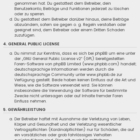
genommen hat. Du gestattest dem Betreiber, dein
Benutzerkonto, Beiträge und Funktionen jederzeit zu löschen
oder zu sperren.
Du gestattest dem Betreiber darüber hinaus, deine Beiträge
abzuändern, sofern sie gegen o. g. Regeln verstoßen oder
geeignet sind, dem Betreiber oder einem Dritten Schaden
zuzufügen.
4. GENERAL PUBLIC LICENSE
Du nimmst zur Kenntnis, dass es sich bei phpBB um eine unter
der „
GNU General Public License v2
“ (GPL) bereitgestellten
Foren-Software von phpBB Limited (www.phpbb.com) handelt;
deutschsprachige Informationen werden durch die
deutschsprachige Community unter www.phpbb.de zur
Verfügung gestellt. Beide haben keinen Einfluss auf die Art und
Weise, wie die Software verwendet wird. Sie können
insbesondere die Verwendung der Software für bestimmte
Zwecke nicht untersagen oder auf Inhalte fremder Foren
Einfluss nehmen.
5. GEWÄHRLEISTUNG
Der Betreiber haftet mit Ausnahme der Verletzung von Leben,
Körper und Gesundheit und der Verletzung wesentlicher
Vertragspflichten (Kardinalpflichten) nur für Schäden, die auf
ein vorsätzliches oder grob fahrlässiges Verhalten