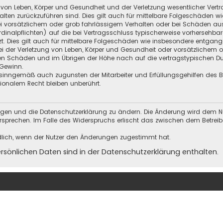
 von Leben, Körper und Gesundheit und der Verletzung wesentlicher Vertra
halten zurückzuführen sind. Dies gilt auch für mittelbare Folgeschäden
i vorsätzlichem oder grob fahrlässigem Verhalten oder bei Schäden au
Kardinalpflichten) auf die bei Vertragsschluss typischerweise vorherseh
t. Dies gilt auch für mittelbare Folgeschäden wie insbesondere entgan
i der Verletzung von Leben, Körper und Gesundheit oder vorsätzlichem o
en Schäden und im Übrigen der Höhe nach auf die vertragstypischen Dur
Gewinn.
sinngemäß auch zugunsten der Mitarbeiter und Erfüllungsgehilfen des Be
onalem Recht bleiben unberührt.
ungen und die Datenschutzerklärung zu ändern. Die Änderung wird dem Nutz
ersprechen. Im Falle des Widerspruchs erlischt das zwischen dem Betrei
dlich, wenn der Nutzer den Änderungen zugestimmt hat.
önlichen Daten sind in der Datenschutzerklärung enthalten.