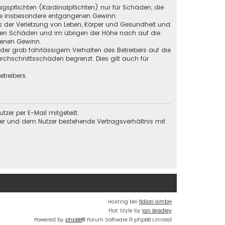
gspflichten (Kardinalpflichten) nur für Schäden, die
 wie insbesondere entgangenen Gewinn.
s der Verletzung von Leben, Körper und Gesundheit und
baren Schäden und im übrigen der Höhe nach auf die
genen Gewinn.
der grob fahrlässigem Verhalten des Betreibers auf die
chschnittsschäden begrenzt. Dies gilt auch für
treibers.
er per E-Mail mitgeteilt.
ber und dem Nutzer bestehende Vertragsverhältnis mit
Hosting bei
fidion GmbH
Flat Style by
Ian Bradley
Powered by
phpBB
® Forum Software © phpBB Limited