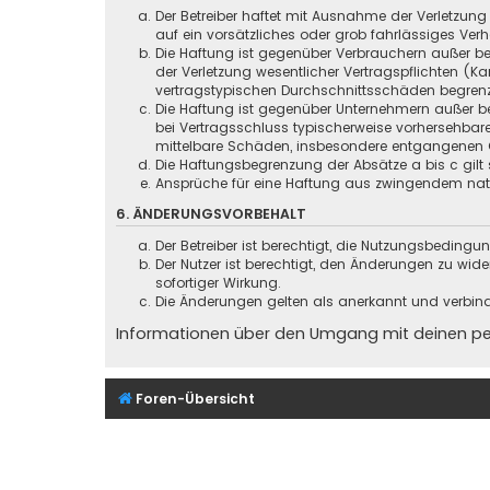
Der Betreiber haftet mit Ausnahme der Verletzung
auf ein vorsätzliches oder grob fahrlässiges Ver
Die Haftung ist gegenüber Verbrauchern außer be
der Verletzung wesentlicher Vertragspflichten (
vertragstypischen Durchschnittsschäden begrenz
Die Haftung ist gegenüber Unternehmern außer be
bei Vertragsschluss typischerweise vorhersehbar
mittelbare Schäden, insbesondere entgangenen 
Die Haftungsbegrenzung der Absätze a bis c gilt 
Ansprüche für eine Haftung aus zwingendem nati
6. ÄNDERUNGSVORBEHALT
Der Betreiber ist berechtigt, die Nutzungsbeding
Der Nutzer ist berechtigt, den Änderungen zu wid
sofortiger Wirkung.
Die Änderungen gelten als anerkannt und verbin
Informationen über den Umgang mit deinen pers
Foren-Übersicht