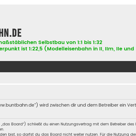
hn.de
aßstäblichen Selbstbau von 1:1 bis 1:32
punkt ist 1:22,5 (Modelleisenbahn in II, IIm, IIe und 
ww.buntbahn.de“) wird zwischen dir und dem Betreiber ein Ve
 „das Board“) schließt du einen Nutzungsvertrag mit dem Betreiber des 
en.
n bist, so darfst du das Board nicht weiter nutzen. Für die Nutzung des 