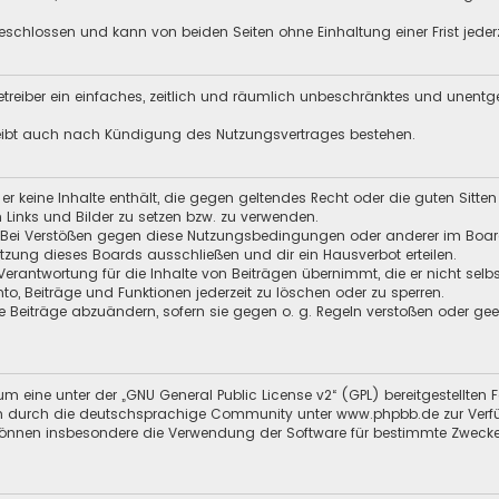
schlossen und kann von beiden Seiten ohne Einhaltung einer Frist jeder
 Betreiber ein einfaches, zeitlich und räumlich unbeschränktes und unent
leibt auch nach Kündigung des Nutzungsvertrages bestehen.
s er keine Inhalte enthält, die gegen geltendes Recht oder die guten Sitt
n Links und Bilder zu setzen bzw. zu verwenden.
 Bei Verstößen gegen diese Nutzungsbedingungen oder anderer im Board 
ung dieses Boards ausschließen und dir ein Hausverbot erteilen.
Verantwortung für die Inhalte von Beiträgen übernimmt, die er nicht selb
nto, Beiträge und Funktionen jederzeit zu löschen oder zu sperren.
e Beiträge abzuändern, sofern sie gegen o. g. Regeln verstoßen oder ge
m eine unter der „
GNU General Public License v2
“ (GPL) bereitgestellt
 durch die deutschsprachige Community unter www.phpbb.de zur Verfügun
 können insbesondere die Verwendung der Software für bestimmte Zwecke