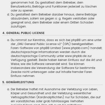
genommen hat. Du gestattest dem Betreiber, dein
Benutzerkonto, Beiträge und Funktionen jederzeit zu löschen
oder zu sperren.
Du gestattest dem Betreiber darüber hinaus, deine Beiträge
abzuändern, sofern sie gegen o. g. Regeln verstoßen oder
geeignet sind, dem Betreiber oder einem Dritten Schaden
zuzufügen.
4. GENERAL PUBLIC LICENSE
Du nimmst zur Kenntnis, dass es sich bei phpBB um eine unter
der „
GNU General Public License v2
“ (GPL) bereitgestellten
Foren-Software von phpBB Limited (www.phpbb.com) handelt;
deutschsprachige Informationen werden durch die
deutschsprachige Community unter www.phpbb.de zur
Verfügung gestellt. Beide haben keinen Einfluss auf die Art und
Weise, wie die Software verwendet wird. Sie können
insbesondere die Verwendung der Software für bestimmte
Zwecke nicht untersagen oder auf Inhalte fremder Foren
Einfluss nehmen.
5. GEWÄHRLEISTUNG
Der Betreiber haftet mit Ausnahme der Verletzung von Leben,
Körper und Gesundheit und der Verletzung wesentlicher
Vertragspflichten (Kardinalpflichten) nur für Schäden, die auf
ein vorsätzliches oder grob fahrlässiges Verhalten