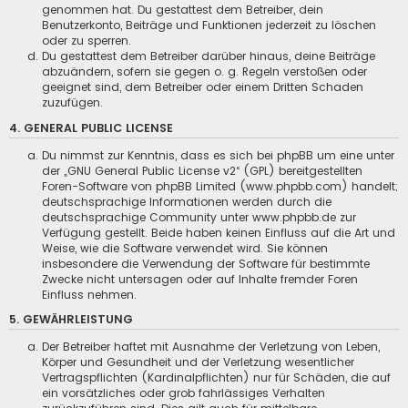
genommen hat. Du gestattest dem Betreiber, dein
Benutzerkonto, Beiträge und Funktionen jederzeit zu löschen
oder zu sperren.
Du gestattest dem Betreiber darüber hinaus, deine Beiträge
abzuändern, sofern sie gegen o. g. Regeln verstoßen oder
geeignet sind, dem Betreiber oder einem Dritten Schaden
zuzufügen.
4. GENERAL PUBLIC LICENSE
Du nimmst zur Kenntnis, dass es sich bei phpBB um eine unter
der „
GNU General Public License v2
“ (GPL) bereitgestellten
Foren-Software von phpBB Limited (www.phpbb.com) handelt;
deutschsprachige Informationen werden durch die
deutschsprachige Community unter www.phpbb.de zur
Verfügung gestellt. Beide haben keinen Einfluss auf die Art und
Weise, wie die Software verwendet wird. Sie können
insbesondere die Verwendung der Software für bestimmte
Zwecke nicht untersagen oder auf Inhalte fremder Foren
Einfluss nehmen.
5. GEWÄHRLEISTUNG
Der Betreiber haftet mit Ausnahme der Verletzung von Leben,
Körper und Gesundheit und der Verletzung wesentlicher
Vertragspflichten (Kardinalpflichten) nur für Schäden, die auf
ein vorsätzliches oder grob fahrlässiges Verhalten