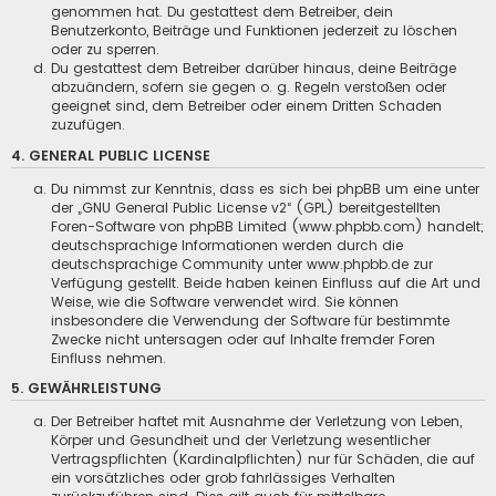
genommen hat. Du gestattest dem Betreiber, dein
Benutzerkonto, Beiträge und Funktionen jederzeit zu löschen
oder zu sperren.
Du gestattest dem Betreiber darüber hinaus, deine Beiträge
abzuändern, sofern sie gegen o. g. Regeln verstoßen oder
geeignet sind, dem Betreiber oder einem Dritten Schaden
zuzufügen.
4. GENERAL PUBLIC LICENSE
Du nimmst zur Kenntnis, dass es sich bei phpBB um eine unter
der „
GNU General Public License v2
“ (GPL) bereitgestellten
Foren-Software von phpBB Limited (www.phpbb.com) handelt;
deutschsprachige Informationen werden durch die
deutschsprachige Community unter www.phpbb.de zur
Verfügung gestellt. Beide haben keinen Einfluss auf die Art und
Weise, wie die Software verwendet wird. Sie können
insbesondere die Verwendung der Software für bestimmte
Zwecke nicht untersagen oder auf Inhalte fremder Foren
Einfluss nehmen.
5. GEWÄHRLEISTUNG
Der Betreiber haftet mit Ausnahme der Verletzung von Leben,
Körper und Gesundheit und der Verletzung wesentlicher
Vertragspflichten (Kardinalpflichten) nur für Schäden, die auf
ein vorsätzliches oder grob fahrlässiges Verhalten