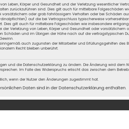
 von Leben, Körper und Gesundheit und der Verletzung wesentlicher Vertra
halten zurückzuführen sind. Dies gilt auch für mittelbare Folgeschäden
i vorsätzlichem oder grob fahrlässigem Verhalten oder bei Schäden au
Kardinalpflichten) auf die bei Vertragsschluss typischerweise vorherseh
t. Dies gilt auch für mittelbare Folgeschäden wie insbesondere entgan
i der Verletzung von Leben, Körper und Gesundheit oder vorsätzlichem o
en Schäden und im Übrigen der Höhe nach auf die vertragstypischen Dur
Gewinn.
sinngemäß auch zugunsten der Mitarbeiter und Erfüllungsgehilfen des Be
onalem Recht bleiben unberührt.
ungen und die Datenschutzerklärung zu ändern. Die Änderung wird dem Nutz
ersprechen. Im Falle des Widerspruchs erlischt das zwischen dem Betrei
dlich, wenn der Nutzer den Änderungen zugestimmt hat.
önlichen Daten sind in der Datenschutzerklärung enthalten.