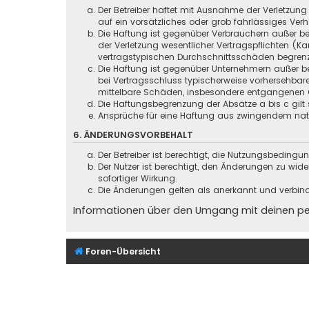
Der Betreiber haftet mit Ausnahme der Verletzung
auf ein vorsätzliches oder grob fahrlässiges Ver
Die Haftung ist gegenüber Verbrauchern außer be
der Verletzung wesentlicher Vertragspflichten (
vertragstypischen Durchschnittsschäden begrenz
Die Haftung ist gegenüber Unternehmern außer be
bei Vertragsschluss typischerweise vorhersehbar
mittelbare Schäden, insbesondere entgangenen 
Die Haftungsbegrenzung der Absätze a bis c gilt 
Ansprüche für eine Haftung aus zwingendem nati
6. ÄNDERUNGSVORBEHALT
Der Betreiber ist berechtigt, die Nutzungsbeding
Der Nutzer ist berechtigt, den Änderungen zu wid
sofortiger Wirkung.
Die Änderungen gelten als anerkannt und verbin
Informationen über den Umgang mit deinen pers
Foren-Übersicht