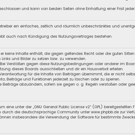
schlossen und kann von beiden Seiten ohne Einhaltung einer Frist jeder
 Betreiber ein einfaches, zeitlich und räumlich unbeschränktes und unent
leibt auch nach Kündigung des Nutzungsvertrages bestehen.
s er keine Inhalte enthält, die gegen geltendes Recht oder die guten Sitt
n Links und Bilder zu setzen bzw. zu verwenden.
 Bei Verstößen gegen diese Nutzungsbedingungen oder anderer im Board 
ung dieses Boards ausschließen und dir ein Hausverbot erteilen.
Verantwortung für die Inhalte von Beiträgen übernimmt, die er nicht selb
nto, Beiträge und Funktionen jederzeit zu löschen oder zu sperren.
e Beiträge abzuändern, sofern sie gegen o. g. Regeln verstoßen oder ge
m eine unter der „
GNU General Public License v2
“ (GPL) bereitgestellt
 durch die deutschsprachige Community unter www.phpbb.de zur Verfügun
 können insbesondere die Verwendung der Software für bestimmte Zwecke