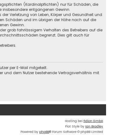
gspflichten (Kardinalpflichten) nur für Schäden, die
 wie insbesondere entgangenen Gewinn.
s der Verletzung von Leben, Körper und Gesundheit und
baren Schäden und im übrigen der Höhe nach auf die
genen Gewinn.
der grob fahrlässigem Verhalten des Betreibers auf die
chschnittsschäden begrenzt. Dies gilt auch für
treibers.
er per E-Mail mitgeteilt.
ber und dem Nutzer bestehende Vertragsverhältnis mit
Hosting bei
fidion GmbH
Flat Style by
Ian Bradley
Powered by
phpBB
® Forum Software © phpBB Limited