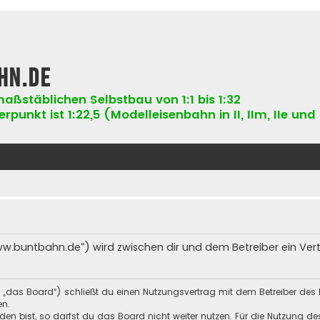
hn.de
aßstäblichen Selbstbau von 1:1 bis 1:32
punkt ist 1:22,5 (Modelleisenbahn in II, IIm, IIe und 
ww.buntbahn.de“) wird zwischen dir und dem Betreiber ein Ve
 „das Board“) schließt du einen Nutzungsvertrag mit dem Betreiber des 
en.
n bist, so darfst du das Board nicht weiter nutzen. Für die Nutzung des 