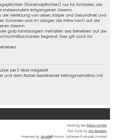
gspflichten (Kardinalpflichten) nur für Schäden, die
 wie insbesondere entgangenen Gewinn.
s der Verletzung von Leben, Körper und Gesundheit und
baren Schäden und im übrigen der Höhe nach auf die
genen Gewinn.
der grob fahrlässigem Verhalten des Betreibers auf die
chschnittsschäden begrenzt. Dies gilt auch für
treibers.
er per E-Mail mitgeteilt.
ber und dem Nutzer bestehende Vertragsverhältnis mit
Hosting bei
fidion GmbH
Flat Style by
Ian Bradley
Powered by
phpBB
® Forum Software © phpBB Limited