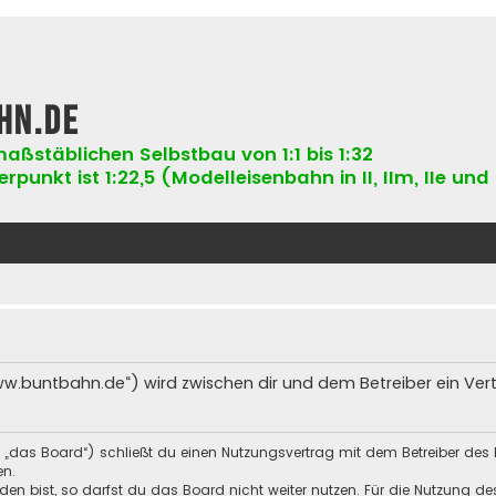
hn.de
aßstäblichen Selbstbau von 1:1 bis 1:32
punkt ist 1:22,5 (Modelleisenbahn in II, IIm, IIe und 
ww.buntbahn.de“) wird zwischen dir und dem Betreiber ein Ve
 „das Board“) schließt du einen Nutzungsvertrag mit dem Betreiber des 
en.
n bist, so darfst du das Board nicht weiter nutzen. Für die Nutzung des 