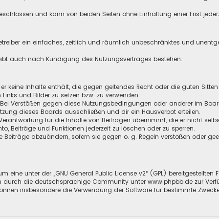
schlossen und kann von beiden Seiten ohne Einhaltung einer Frist jeder
 Betreiber ein einfaches, zeitlich und räumlich unbeschränktes und unent
leibt auch nach Kündigung des Nutzungsvertrages bestehen.
s er keine Inhalte enthält, die gegen geltendes Recht oder die guten Sitt
n Links und Bilder zu setzen bzw. zu verwenden.
 Bei Verstößen gegen diese Nutzungsbedingungen oder anderer im Board 
ung dieses Boards ausschließen und dir ein Hausverbot erteilen.
Verantwortung für die Inhalte von Beiträgen übernimmt, die er nicht selb
nto, Beiträge und Funktionen jederzeit zu löschen oder zu sperren.
e Beiträge abzuändern, sofern sie gegen o. g. Regeln verstoßen oder ge
m eine unter der „
GNU General Public License v2
“ (GPL) bereitgestellt
 durch die deutschsprachige Community unter www.phpbb.de zur Verfügun
 können insbesondere die Verwendung der Software für bestimmte Zwecke