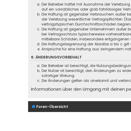
Der Betreiber haftet mit Ausnahme der Verletzung
auf ein vorsätzliches oder grob fahrlässiges Ver
Die Haftung ist gegenüber Verbrauchern außer be
der Verletzung wesentlicher Vertragspflichten (
vertragstypischen Durchschnittsschäden begrenz
Die Haftung ist gegenüber Unternehmern außer be
bei Vertragsschluss typischerweise vorhersehbar
mittelbare Schäden, insbesondere entgangenen 
Die Haftungsbegrenzung der Absätze a bis c gilt 
Ansprüche für eine Haftung aus zwingendem nati
6. ÄNDERUNGSVORBEHALT
Der Betreiber ist berechtigt, die Nutzungsbeding
Der Nutzer ist berechtigt, den Änderungen zu wid
sofortiger Wirkung.
Die Änderungen gelten als anerkannt und verbin
Informationen über den Umgang mit deinen pers
Foren-Übersicht