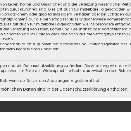
 von Leben, Körper und Gesundheit und der Verletzung wesentlicher Vertra
halten zurückzuführen sind. Dies gilt auch für mittelbare Folgeschäden
i vorsätzlichem oder grob fahrlässigem Verhalten oder bei Schäden au
Kardinalpflichten) auf die bei Vertragsschluss typischerweise vorherseh
t. Dies gilt auch für mittelbare Folgeschäden wie insbesondere entgan
i der Verletzung von Leben, Körper und Gesundheit oder vorsätzlichem o
en Schäden und im Übrigen der Höhe nach auf die vertragstypischen Dur
Gewinn.
sinngemäß auch zugunsten der Mitarbeiter und Erfüllungsgehilfen des Be
onalem Recht bleiben unberührt.
ungen und die Datenschutzerklärung zu ändern. Die Änderung wird dem Nutz
ersprechen. Im Falle des Widerspruchs erlischt das zwischen dem Betrei
dlich, wenn der Nutzer den Änderungen zugestimmt hat.
önlichen Daten sind in der Datenschutzerklärung enthalten.