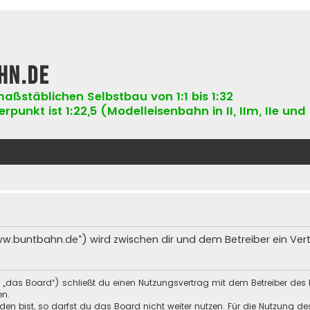
hn.de
aßstäblichen Selbstbau von 1:1 bis 1:32
punkt ist 1:22,5 (Modelleisenbahn in II, IIm, IIe und 
ww.buntbahn.de“) wird zwischen dir und dem Betreiber ein Ve
 „das Board“) schließt du einen Nutzungsvertrag mit dem Betreiber des 
en.
n bist, so darfst du das Board nicht weiter nutzen. Für die Nutzung des 