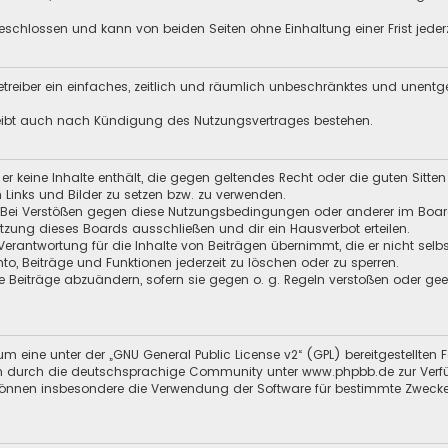
schlossen und kann von beiden Seiten ohne Einhaltung einer Frist jeder
 Betreiber ein einfaches, zeitlich und räumlich unbeschränktes und unent
leibt auch nach Kündigung des Nutzungsvertrages bestehen.
s er keine Inhalte enthält, die gegen geltendes Recht oder die guten Sitt
n Links und Bilder zu setzen bzw. zu verwenden.
 Bei Verstößen gegen diese Nutzungsbedingungen oder anderer im Board 
ung dieses Boards ausschließen und dir ein Hausverbot erteilen.
Verantwortung für die Inhalte von Beiträgen übernimmt, die er nicht selb
nto, Beiträge und Funktionen jederzeit zu löschen oder zu sperren.
e Beiträge abzuändern, sofern sie gegen o. g. Regeln verstoßen oder ge
m eine unter der „
GNU General Public License v2
“ (GPL) bereitgestellt
 durch die deutschsprachige Community unter www.phpbb.de zur Verfügun
 können insbesondere die Verwendung der Software für bestimmte Zwecke