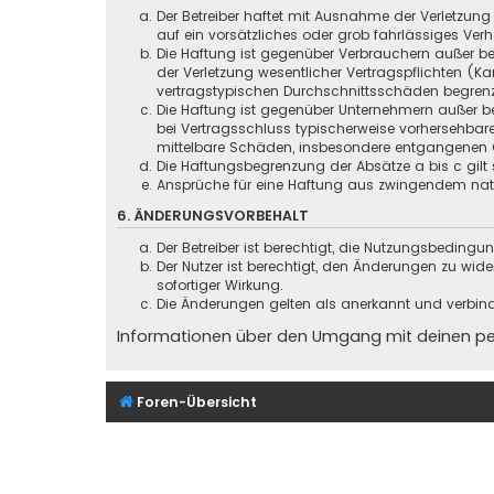
Der Betreiber haftet mit Ausnahme der Verletzung
auf ein vorsätzliches oder grob fahrlässiges Ver
Die Haftung ist gegenüber Verbrauchern außer be
der Verletzung wesentlicher Vertragspflichten (
vertragstypischen Durchschnittsschäden begrenz
Die Haftung ist gegenüber Unternehmern außer be
bei Vertragsschluss typischerweise vorhersehbar
mittelbare Schäden, insbesondere entgangenen 
Die Haftungsbegrenzung der Absätze a bis c gilt 
Ansprüche für eine Haftung aus zwingendem nati
6. ÄNDERUNGSVORBEHALT
Der Betreiber ist berechtigt, die Nutzungsbeding
Der Nutzer ist berechtigt, den Änderungen zu wid
sofortiger Wirkung.
Die Änderungen gelten als anerkannt und verbin
Informationen über den Umgang mit deinen pers
Foren-Übersicht