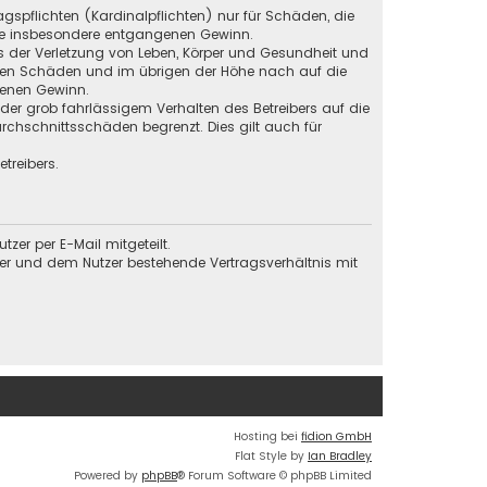
gspflichten (Kardinalpflichten) nur für Schäden, die
 wie insbesondere entgangenen Gewinn.
s der Verletzung von Leben, Körper und Gesundheit und
baren Schäden und im übrigen der Höhe nach auf die
genen Gewinn.
der grob fahrlässigem Verhalten des Betreibers auf die
chschnittsschäden begrenzt. Dies gilt auch für
treibers.
er per E-Mail mitgeteilt.
ber und dem Nutzer bestehende Vertragsverhältnis mit
Hosting bei
fidion GmbH
Flat Style by
Ian Bradley
Powered by
phpBB
® Forum Software © phpBB Limited