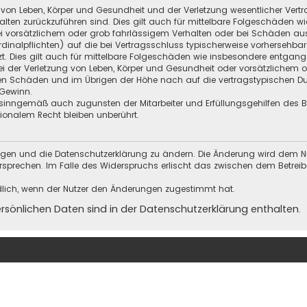
 von Leben, Körper und Gesundheit und der Verletzung wesentlicher Vertra
halten zurückzuführen sind. Dies gilt auch für mittelbare Folgeschäden
i vorsätzlichem oder grob fahrlässigem Verhalten oder bei Schäden au
Kardinalpflichten) auf die bei Vertragsschluss typischerweise vorherseh
t. Dies gilt auch für mittelbare Folgeschäden wie insbesondere entgan
i der Verletzung von Leben, Körper und Gesundheit oder vorsätzlichem o
en Schäden und im Übrigen der Höhe nach auf die vertragstypischen Dur
Gewinn.
sinngemäß auch zugunsten der Mitarbeiter und Erfüllungsgehilfen des Be
onalem Recht bleiben unberührt.
ungen und die Datenschutzerklärung zu ändern. Die Änderung wird dem Nutz
ersprechen. Im Falle des Widerspruchs erlischt das zwischen dem Betrei
dlich, wenn der Nutzer den Änderungen zugestimmt hat.
önlichen Daten sind in der Datenschutzerklärung enthalten.