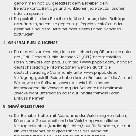
genommen hat. Du gestattest dem Betreiber, dein
Benutzerkonto, Beiträge und Funktionen jederzeit zu löschen
oder zu sperren.
Du gestattest dem Betreiber darüber hinaus, deine Beiträge
abzuändern, sofern sie gegen o. g. Regeln verstoßen oder
geeignet sind, dem Betreiber oder einem Dritten Schaden
zuzufügen.
4. GENERAL PUBLIC LICENSE
Du nimmst zur Kenntnis, dass es sich bei phpBB um eine unter
der „
GNU General Public License v2
“ (GPL) bereitgestellten
Foren-Software von phpBB Limited (www.phpbb.com) handelt;
deutschsprachige Informationen werden durch die
deutschsprachige Community unter www.phpbb.de zur
Verfügung gestellt. Beide haben keinen Einfluss auf die Art und
Weise, wie die Software verwendet wird. Sie können
insbesondere die Verwendung der Software für bestimmte
Zwecke nicht untersagen oder auf Inhalte fremder Foren
Einfluss nehmen.
5. GEWÄHRLEISTUNG
Der Betreiber haftet mit Ausnahme der Verletzung von Leben,
Körper und Gesundheit und der Verletzung wesentlicher
Vertragspflichten (Kardinalpflichten) nur für Schäden, die auf
ein vorsätzliches oder grob fahrlässiges Verhalten