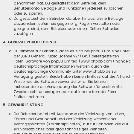
genommen hat. Du gestattest dem Betreiber, dein
Benutzerkonto, Beiträge und Funktionen jederzeit zu löschen
oder zu sperren.
Du gestattest dem Betreiber darüber hinaus, deine Beiträge
abzuändern, sofern sie gegen o. g. Regeln verstoßen oder
geeignet sind, dem Betreiber oder einem Dritten Schaden
zuzufügen.
4. GENERAL PUBLIC LICENSE
Du nimmst zur Kenntnis, dass es sich bei phpBB um eine unter
der „
GNU General Public License v2
“ (GPL) bereitgestellten
Foren-Software von phpBB Limited (www.phpbb.com) handelt;
deutschsprachige Informationen werden durch die
deutschsprachige Community unter www.phpbb.de zur
Verfügung gestellt. Beide haben keinen Einfluss auf die Art und
Weise, wie die Software verwendet wird. Sie können
insbesondere die Verwendung der Software für bestimmte
Zwecke nicht untersagen oder auf Inhalte fremder Foren
Einfluss nehmen.
5. GEWÄHRLEISTUNG
Der Betreiber haftet mit Ausnahme der Verletzung von Leben,
Körper und Gesundheit und der Verletzung wesentlicher
Vertragspflichten (Kardinalpflichten) nur für Schäden, die auf
ein vorsätzliches oder grob fahrlässiges Verhalten