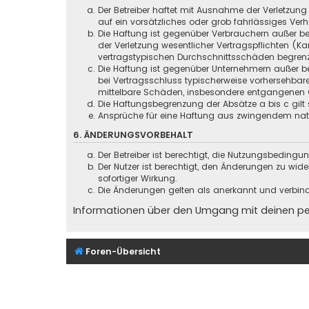
Der Betreiber haftet mit Ausnahme der Verletzung
auf ein vorsätzliches oder grob fahrlässiges Ver
Die Haftung ist gegenüber Verbrauchern außer be
der Verletzung wesentlicher Vertragspflichten (
vertragstypischen Durchschnittsschäden begrenz
Die Haftung ist gegenüber Unternehmern außer be
bei Vertragsschluss typischerweise vorhersehbar
mittelbare Schäden, insbesondere entgangenen 
Die Haftungsbegrenzung der Absätze a bis c gilt 
Ansprüche für eine Haftung aus zwingendem nati
6. ÄNDERUNGSVORBEHALT
Der Betreiber ist berechtigt, die Nutzungsbeding
Der Nutzer ist berechtigt, den Änderungen zu wid
sofortiger Wirkung.
Die Änderungen gelten als anerkannt und verbin
Informationen über den Umgang mit deinen pers
Foren-Übersicht