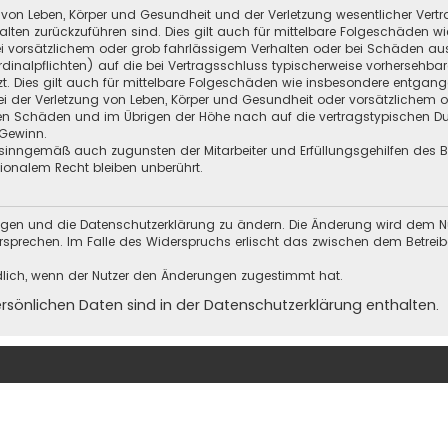
 von Leben, Körper und Gesundheit und der Verletzung wesentlicher Vertra
halten zurückzuführen sind. Dies gilt auch für mittelbare Folgeschäden
i vorsätzlichem oder grob fahrlässigem Verhalten oder bei Schäden au
Kardinalpflichten) auf die bei Vertragsschluss typischerweise vorherseh
t. Dies gilt auch für mittelbare Folgeschäden wie insbesondere entgan
i der Verletzung von Leben, Körper und Gesundheit oder vorsätzlichem o
en Schäden und im Übrigen der Höhe nach auf die vertragstypischen Dur
Gewinn.
sinngemäß auch zugunsten der Mitarbeiter und Erfüllungsgehilfen des Be
onalem Recht bleiben unberührt.
ungen und die Datenschutzerklärung zu ändern. Die Änderung wird dem Nutz
ersprechen. Im Falle des Widerspruchs erlischt das zwischen dem Betrei
dlich, wenn der Nutzer den Änderungen zugestimmt hat.
önlichen Daten sind in der Datenschutzerklärung enthalten.