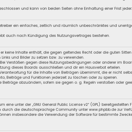
schlossen und kann von beiden Seiten ohne Einhaltung einer Frist jeder
 Betreiber ein einfaches, zeitlich und räumlich unbeschränktes und unent
leibt auch nach Kündigung des Nutzungsvertrages bestehen.
s er keine Inhalte enthält, die gegen geltendes Recht oder die guten Sitt
n Links und Bilder zu setzen bzw. zu verwenden.
 Bei Verstößen gegen diese Nutzungsbedingungen oder anderer im Board 
ung dieses Boards ausschließen und dir ein Hausverbot erteilen.
Verantwortung für die Inhalte von Beiträgen übernimmt, die er nicht selb
nto, Beiträge und Funktionen jederzeit zu löschen oder zu sperren.
e Beiträge abzuändern, sofern sie gegen o. g. Regeln verstoßen oder ge
m eine unter der „
GNU General Public License v2
“ (GPL) bereitgestellt
 durch die deutschsprachige Community unter www.phpbb.de zur Verfügun
 können insbesondere die Verwendung der Software für bestimmte Zwecke