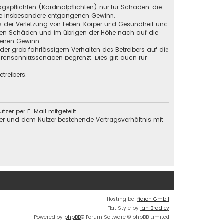
gspflichten (Kardinalpflichten) nur für Schäden, die
 wie insbesondere entgangenen Gewinn.
s der Verletzung von Leben, Körper und Gesundheit und
baren Schäden und im übrigen der Höhe nach auf die
genen Gewinn.
der grob fahrlässigem Verhalten des Betreibers auf die
chschnittsschäden begrenzt. Dies gilt auch für
treibers.
er per E-Mail mitgeteilt.
ber und dem Nutzer bestehende Vertragsverhältnis mit
Hosting bei
fidion GmbH
Flat Style by
Ian Bradley
Powered by
phpBB
® Forum Software © phpBB Limited