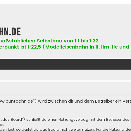
hn.de
aßstäblichen Selbstbau von 1:1 bis 1:32
punkt ist 1:22,5 (Modelleisenbahn in II, IIm, IIe und 
ww.buntbahn.de“) wird zwischen dir und dem Betreiber ein Ve
 „das Board“) schließt du einen Nutzungsvertrag mit dem Betreiber des 
en.
n bist, so darfst du das Board nicht weiter nutzen. Für die Nutzung des 