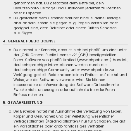
genommen hat. Du gestattest dem Betreiber, dein
Benutzerkonto, Beiträge und Funktionen jederzeit zu löschen
oder zu sperren.
Du gestattest dem Betreiber darüber hinaus, deine Beiträge
abzuändern, sofern sie gegen o. g. Regeln verstoßen oder
geeignet sind, dem Betreiber oder einem Dritten Schaden
zuzufügen.
4. GENERAL PUBLIC LICENSE
Du nimmst zur Kenntnis, dass es sich bei phpBB um eine unter
der „
GNU General Public License v2
“ (GPL) bereitgestellten
Foren-Software von phpBB Limited (www.phpbb.com) handelt;
deutschsprachige Informationen werden durch die
deutschsprachige Community unter www.phpbb.de zur
Verfügung gestellt. Beide haben keinen Einfluss auf die Art und
Weise, wie die Software verwendet wird. Sie können
insbesondere die Verwendung der Software für bestimmte
Zwecke nicht untersagen oder auf Inhalte fremder Foren
Einfluss nehmen.
5. GEWÄHRLEISTUNG
Der Betreiber haftet mit Ausnahme der Verletzung von Leben,
Körper und Gesundheit und der Verletzung wesentlicher
Vertragspflichten (Kardinalpflichten) nur für Schäden, die auf
ein vorsätzliches oder grob fahrlässiges Verhalten