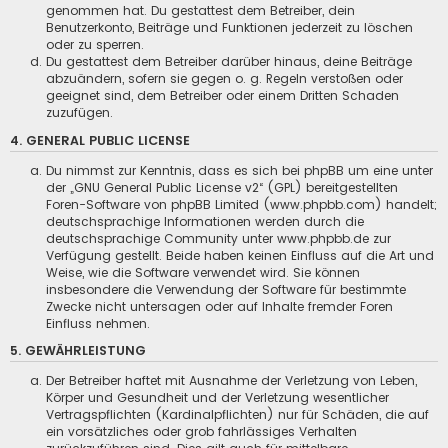
genommen hat. Du gestattest dem Betreiber, dein
Benutzerkonto, Beiträge und Funktionen jederzeit zu löschen
oder zu sperren.
Du gestattest dem Betreiber darüber hinaus, deine Beiträge
abzuändern, sofern sie gegen o. g. Regeln verstoßen oder
geeignet sind, dem Betreiber oder einem Dritten Schaden
zuzufügen.
4. GENERAL PUBLIC LICENSE
Du nimmst zur Kenntnis, dass es sich bei phpBB um eine unter
der „
GNU General Public License v2
“ (GPL) bereitgestellten
Foren-Software von phpBB Limited (www.phpbb.com) handelt;
deutschsprachige Informationen werden durch die
deutschsprachige Community unter www.phpbb.de zur
Verfügung gestellt. Beide haben keinen Einfluss auf die Art und
Weise, wie die Software verwendet wird. Sie können
insbesondere die Verwendung der Software für bestimmte
Zwecke nicht untersagen oder auf Inhalte fremder Foren
Einfluss nehmen.
5. GEWÄHRLEISTUNG
Der Betreiber haftet mit Ausnahme der Verletzung von Leben,
Körper und Gesundheit und der Verletzung wesentlicher
Vertragspflichten (Kardinalpflichten) nur für Schäden, die auf
ein vorsätzliches oder grob fahrlässiges Verhalten