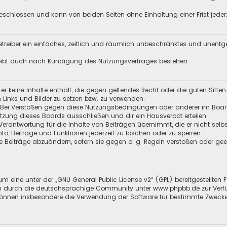
schlossen und kann von beiden Seiten ohne Einhaltung einer Frist jeder
 Betreiber ein einfaches, zeitlich und räumlich unbeschränktes und unent
leibt auch nach Kündigung des Nutzungsvertrages bestehen.
s er keine Inhalte enthält, die gegen geltendes Recht oder die guten Sitt
n Links und Bilder zu setzen bzw. zu verwenden.
 Bei Verstößen gegen diese Nutzungsbedingungen oder anderer im Board 
ung dieses Boards ausschließen und dir ein Hausverbot erteilen.
Verantwortung für die Inhalte von Beiträgen übernimmt, die er nicht selb
nto, Beiträge und Funktionen jederzeit zu löschen oder zu sperren.
e Beiträge abzuändern, sofern sie gegen o. g. Regeln verstoßen oder ge
m eine unter der „
GNU General Public License v2
“ (GPL) bereitgestellt
 durch die deutschsprachige Community unter www.phpbb.de zur Verfügun
 können insbesondere die Verwendung der Software für bestimmte Zwecke