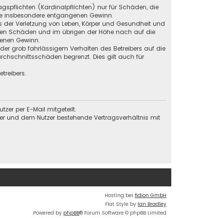
gspflichten (Kardinalpflichten) nur für Schäden, die
 wie insbesondere entgangenen Gewinn.
s der Verletzung von Leben, Körper und Gesundheit und
baren Schäden und im übrigen der Höhe nach auf die
genen Gewinn.
der grob fahrlässigem Verhalten des Betreibers auf die
chschnittsschäden begrenzt. Dies gilt auch für
treibers.
er per E-Mail mitgeteilt.
ber und dem Nutzer bestehende Vertragsverhältnis mit
Hosting bei
fidion GmbH
Flat Style by
Ian Bradley
Powered by
phpBB
® Forum Software © phpBB Limited