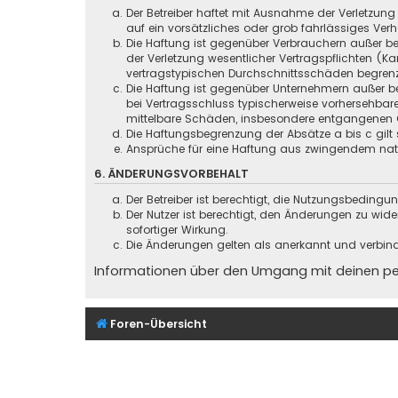
Der Betreiber haftet mit Ausnahme der Verletzung
auf ein vorsätzliches oder grob fahrlässiges Ver
Die Haftung ist gegenüber Verbrauchern außer be
der Verletzung wesentlicher Vertragspflichten (
vertragstypischen Durchschnittsschäden begrenz
Die Haftung ist gegenüber Unternehmern außer be
bei Vertragsschluss typischerweise vorhersehbar
mittelbare Schäden, insbesondere entgangenen 
Die Haftungsbegrenzung der Absätze a bis c gilt 
Ansprüche für eine Haftung aus zwingendem nati
6. ÄNDERUNGSVORBEHALT
Der Betreiber ist berechtigt, die Nutzungsbeding
Der Nutzer ist berechtigt, den Änderungen zu wid
sofortiger Wirkung.
Die Änderungen gelten als anerkannt und verbin
Informationen über den Umgang mit deinen pers
Foren-Übersicht