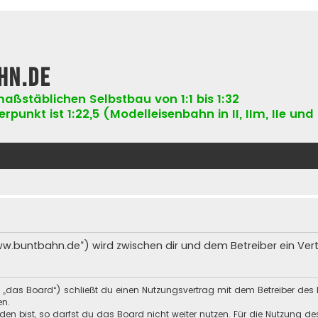
hn.de
aßstäblichen Selbstbau von 1:1 bis 1:32
punkt ist 1:22,5 (Modelleisenbahn in II, IIm, IIe und 
ww.buntbahn.de“) wird zwischen dir und dem Betreiber ein Ve
 „das Board“) schließt du einen Nutzungsvertrag mit dem Betreiber des 
en.
n bist, so darfst du das Board nicht weiter nutzen. Für die Nutzung des 