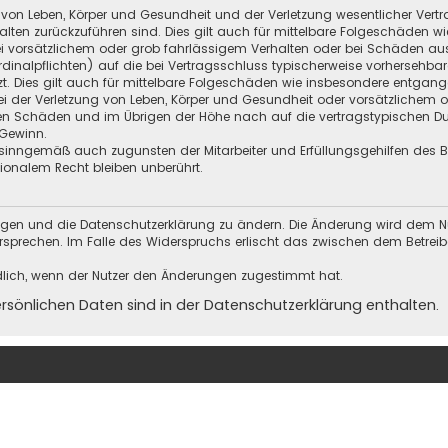
 von Leben, Körper und Gesundheit und der Verletzung wesentlicher Vertra
halten zurückzuführen sind. Dies gilt auch für mittelbare Folgeschäden
i vorsätzlichem oder grob fahrlässigem Verhalten oder bei Schäden au
Kardinalpflichten) auf die bei Vertragsschluss typischerweise vorherseh
t. Dies gilt auch für mittelbare Folgeschäden wie insbesondere entgan
i der Verletzung von Leben, Körper und Gesundheit oder vorsätzlichem o
en Schäden und im Übrigen der Höhe nach auf die vertragstypischen Dur
Gewinn.
sinngemäß auch zugunsten der Mitarbeiter und Erfüllungsgehilfen des Be
onalem Recht bleiben unberührt.
ungen und die Datenschutzerklärung zu ändern. Die Änderung wird dem Nutz
ersprechen. Im Falle des Widerspruchs erlischt das zwischen dem Betrei
dlich, wenn der Nutzer den Änderungen zugestimmt hat.
önlichen Daten sind in der Datenschutzerklärung enthalten.