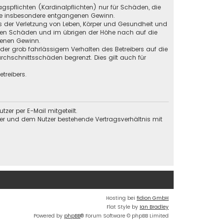
gspflichten (Kardinalpflichten) nur für Schäden, die
 wie insbesondere entgangenen Gewinn.
s der Verletzung von Leben, Körper und Gesundheit und
baren Schäden und im übrigen der Höhe nach auf die
genen Gewinn.
der grob fahrlässigem Verhalten des Betreibers auf die
chschnittsschäden begrenzt. Dies gilt auch für
treibers.
er per E-Mail mitgeteilt.
ber und dem Nutzer bestehende Vertragsverhältnis mit
Hosting bei
fidion GmbH
Flat Style by
Ian Bradley
Powered by
phpBB
® Forum Software © phpBB Limited