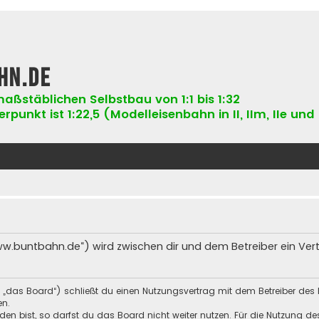
hn.de
aßstäblichen Selbstbau von 1:1 bis 1:32
punkt ist 1:22,5 (Modelleisenbahn in II, IIm, IIe und 
ww.buntbahn.de“) wird zwischen dir und dem Betreiber ein Ve
 „das Board“) schließt du einen Nutzungsvertrag mit dem Betreiber des 
en.
n bist, so darfst du das Board nicht weiter nutzen. Für die Nutzung des 