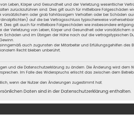
 von Leben, Körper und Gesundheit und der Verletzung wesentlicher Vertra
halten zurückzuführen sind. Dies gilt auch für mittelbare Folgeschäden
i vorsätzlichem oder grob fahrlässigem Verhalten oder bei Schäden au
Kardinalpflichten) auf die bei Vertragsschluss typischerweise vorherseh
t. Dies gilt auch für mittelbare Folgeschäden wie insbesondere entgan
i der Verletzung von Leben, Körper und Gesundheit oder vorsätzlichem o
en Schäden und im Übrigen der Höhe nach auf die vertragstypischen Dur
Gewinn.
sinngemäß auch zugunsten der Mitarbeiter und Erfüllungsgehilfen des Be
onalem Recht bleiben unberührt.
ungen und die Datenschutzerklärung zu ändern. Die Änderung wird dem Nutz
ersprechen. Im Falle des Widerspruchs erlischt das zwischen dem Betrei
dlich, wenn der Nutzer den Änderungen zugestimmt hat.
önlichen Daten sind in der Datenschutzerklärung enthalten.