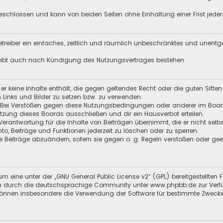
schlossen und kann von beiden Seiten ohne Einhaltung einer Frist jeder
 Betreiber ein einfaches, zeitlich und räumlich unbeschränktes und unent
leibt auch nach Kündigung des Nutzungsvertrages bestehen.
s er keine Inhalte enthält, die gegen geltendes Recht oder die guten Sitt
n Links und Bilder zu setzen bzw. zu verwenden.
 Bei Verstößen gegen diese Nutzungsbedingungen oder anderer im Board 
ung dieses Boards ausschließen und dir ein Hausverbot erteilen.
Verantwortung für die Inhalte von Beiträgen übernimmt, die er nicht selb
nto, Beiträge und Funktionen jederzeit zu löschen oder zu sperren.
e Beiträge abzuändern, sofern sie gegen o. g. Regeln verstoßen oder ge
m eine unter der „
GNU General Public License v2
“ (GPL) bereitgestellt
 durch die deutschsprachige Community unter www.phpbb.de zur Verfügun
 können insbesondere die Verwendung der Software für bestimmte Zwecke