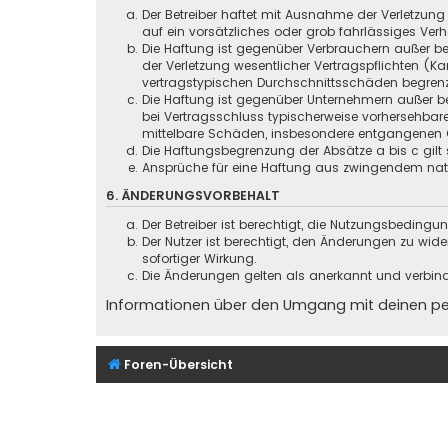
Der Betreiber haftet mit Ausnahme der Verletzung
auf ein vorsätzliches oder grob fahrlässiges Ver
Die Haftung ist gegenüber Verbrauchern außer be
der Verletzung wesentlicher Vertragspflichten (
vertragstypischen Durchschnittsschäden begrenz
Die Haftung ist gegenüber Unternehmern außer be
bei Vertragsschluss typischerweise vorhersehbar
mittelbare Schäden, insbesondere entgangenen 
Die Haftungsbegrenzung der Absätze a bis c gilt 
Ansprüche für eine Haftung aus zwingendem nati
6. ÄNDERUNGSVORBEHALT
Der Betreiber ist berechtigt, die Nutzungsbeding
Der Nutzer ist berechtigt, den Änderungen zu wid
sofortiger Wirkung.
Die Änderungen gelten als anerkannt und verbin
Informationen über den Umgang mit deinen pers
Foren-Übersicht