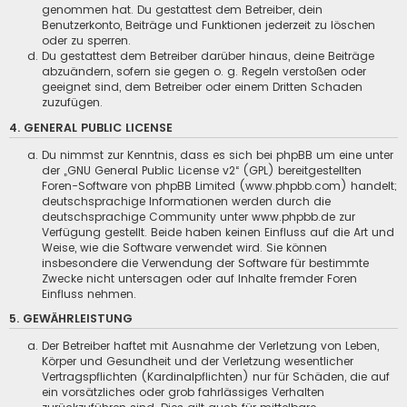
genommen hat. Du gestattest dem Betreiber, dein
Benutzerkonto, Beiträge und Funktionen jederzeit zu löschen
oder zu sperren.
Du gestattest dem Betreiber darüber hinaus, deine Beiträge
abzuändern, sofern sie gegen o. g. Regeln verstoßen oder
geeignet sind, dem Betreiber oder einem Dritten Schaden
zuzufügen.
4. GENERAL PUBLIC LICENSE
Du nimmst zur Kenntnis, dass es sich bei phpBB um eine unter
der „
GNU General Public License v2
“ (GPL) bereitgestellten
Foren-Software von phpBB Limited (www.phpbb.com) handelt;
deutschsprachige Informationen werden durch die
deutschsprachige Community unter www.phpbb.de zur
Verfügung gestellt. Beide haben keinen Einfluss auf die Art und
Weise, wie die Software verwendet wird. Sie können
insbesondere die Verwendung der Software für bestimmte
Zwecke nicht untersagen oder auf Inhalte fremder Foren
Einfluss nehmen.
5. GEWÄHRLEISTUNG
Der Betreiber haftet mit Ausnahme der Verletzung von Leben,
Körper und Gesundheit und der Verletzung wesentlicher
Vertragspflichten (Kardinalpflichten) nur für Schäden, die auf
ein vorsätzliches oder grob fahrlässiges Verhalten