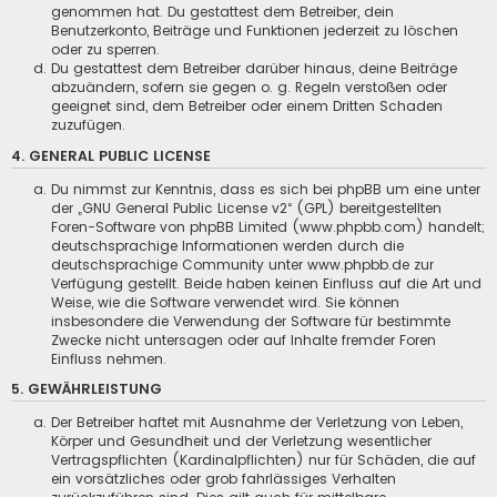
genommen hat. Du gestattest dem Betreiber, dein
Benutzerkonto, Beiträge und Funktionen jederzeit zu löschen
oder zu sperren.
Du gestattest dem Betreiber darüber hinaus, deine Beiträge
abzuändern, sofern sie gegen o. g. Regeln verstoßen oder
geeignet sind, dem Betreiber oder einem Dritten Schaden
zuzufügen.
4. GENERAL PUBLIC LICENSE
Du nimmst zur Kenntnis, dass es sich bei phpBB um eine unter
der „
GNU General Public License v2
“ (GPL) bereitgestellten
Foren-Software von phpBB Limited (www.phpbb.com) handelt;
deutschsprachige Informationen werden durch die
deutschsprachige Community unter www.phpbb.de zur
Verfügung gestellt. Beide haben keinen Einfluss auf die Art und
Weise, wie die Software verwendet wird. Sie können
insbesondere die Verwendung der Software für bestimmte
Zwecke nicht untersagen oder auf Inhalte fremder Foren
Einfluss nehmen.
5. GEWÄHRLEISTUNG
Der Betreiber haftet mit Ausnahme der Verletzung von Leben,
Körper und Gesundheit und der Verletzung wesentlicher
Vertragspflichten (Kardinalpflichten) nur für Schäden, die auf
ein vorsätzliches oder grob fahrlässiges Verhalten