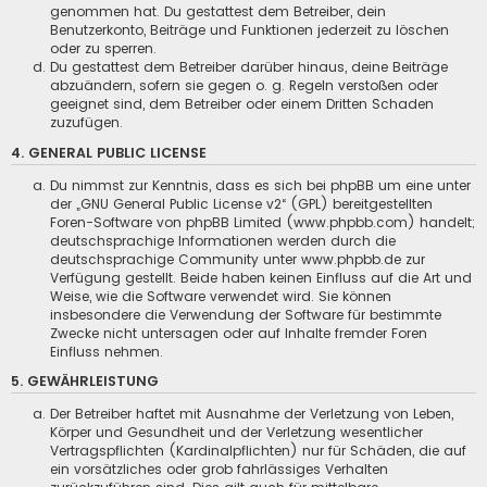
genommen hat. Du gestattest dem Betreiber, dein
Benutzerkonto, Beiträge und Funktionen jederzeit zu löschen
oder zu sperren.
Du gestattest dem Betreiber darüber hinaus, deine Beiträge
abzuändern, sofern sie gegen o. g. Regeln verstoßen oder
geeignet sind, dem Betreiber oder einem Dritten Schaden
zuzufügen.
4. GENERAL PUBLIC LICENSE
Du nimmst zur Kenntnis, dass es sich bei phpBB um eine unter
der „
GNU General Public License v2
“ (GPL) bereitgestellten
Foren-Software von phpBB Limited (www.phpbb.com) handelt;
deutschsprachige Informationen werden durch die
deutschsprachige Community unter www.phpbb.de zur
Verfügung gestellt. Beide haben keinen Einfluss auf die Art und
Weise, wie die Software verwendet wird. Sie können
insbesondere die Verwendung der Software für bestimmte
Zwecke nicht untersagen oder auf Inhalte fremder Foren
Einfluss nehmen.
5. GEWÄHRLEISTUNG
Der Betreiber haftet mit Ausnahme der Verletzung von Leben,
Körper und Gesundheit und der Verletzung wesentlicher
Vertragspflichten (Kardinalpflichten) nur für Schäden, die auf
ein vorsätzliches oder grob fahrlässiges Verhalten