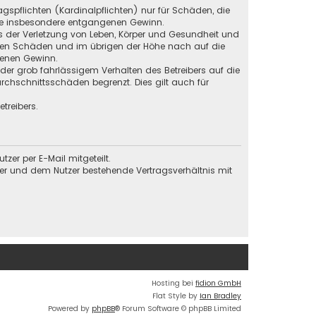
gspflichten (Kardinalpflichten) nur für Schäden, die
 wie insbesondere entgangenen Gewinn.
s der Verletzung von Leben, Körper und Gesundheit und
baren Schäden und im übrigen der Höhe nach auf die
genen Gewinn.
der grob fahrlässigem Verhalten des Betreibers auf die
chschnittsschäden begrenzt. Dies gilt auch für
treibers.
er per E-Mail mitgeteilt.
ber und dem Nutzer bestehende Vertragsverhältnis mit
Hosting bei
fidion GmbH
Flat Style by
Ian Bradley
Powered by
phpBB
® Forum Software © phpBB Limited