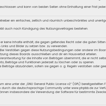
schlossen und kann von beiden Seiten ohne Einhaltung einer Frist jeder
 Betreiber ein einfaches, zeitlich und räumlich unbeschränktes und unent
leibt auch nach Kündigung des Nutzungsvertrages bestehen.
s er keine Inhalte enthält, die gegen geltendes Recht oder die guten Sitt
n Links und Bilder zu setzen bzw. zu verwenden.
 Bei Verstößen gegen diese Nutzungsbedingungen oder anderer im Board 
ung dieses Boards ausschließen und dir ein Hausverbot erteilen.
Verantwortung für die Inhalte von Beiträgen übernimmt, die er nicht selb
nto, Beiträge und Funktionen jederzeit zu löschen oder zu sperren.
e Beiträge abzuändern, sofern sie gegen o. g. Regeln verstoßen oder ge
m eine unter der „
GNU General Public License v2
“ (GPL) bereitgestellt
 durch die deutschsprachige Community unter www.phpbb.de zur Verfügun
 können insbesondere die Verwendung der Software für bestimmte Zwecke