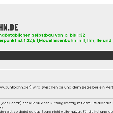
hn.de
aßstäblichen Selbstbau von 1:1 bis 1:32
punkt ist 1:22,5 (Modelleisenbahn in II, IIm, IIe und 
ww.buntbahn.de“) wird zwischen dir und dem Betreiber ein Ve
 „das Board“) schließt du einen Nutzungsvertrag mit dem Betreiber des 
en.
n bist, so darfst du das Board nicht weiter nutzen. Für die Nutzung des 