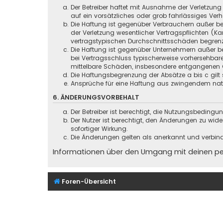
Der Betreiber haftet mit Ausnahme der Verletzung
auf ein vorsätzliches oder grob fahrlässiges Ver
Die Haftung ist gegenüber Verbrauchern außer be
der Verletzung wesentlicher Vertragspflichten (
vertragstypischen Durchschnittsschäden begrenz
Die Haftung ist gegenüber Unternehmern außer be
bei Vertragsschluss typischerweise vorhersehbar
mittelbare Schäden, insbesondere entgangenen 
Die Haftungsbegrenzung der Absätze a bis c gilt 
Ansprüche für eine Haftung aus zwingendem nati
6. ÄNDERUNGSVORBEHALT
Der Betreiber ist berechtigt, die Nutzungsbeding
Der Nutzer ist berechtigt, den Änderungen zu wid
sofortiger Wirkung.
Die Änderungen gelten als anerkannt und verbin
Informationen über den Umgang mit deinen pers
Foren-Übersicht