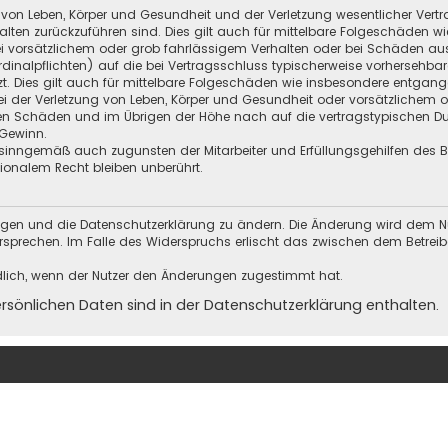
 von Leben, Körper und Gesundheit und der Verletzung wesentlicher Vertra
halten zurückzuführen sind. Dies gilt auch für mittelbare Folgeschäden
i vorsätzlichem oder grob fahrlässigem Verhalten oder bei Schäden au
Kardinalpflichten) auf die bei Vertragsschluss typischerweise vorherseh
t. Dies gilt auch für mittelbare Folgeschäden wie insbesondere entgan
i der Verletzung von Leben, Körper und Gesundheit oder vorsätzlichem o
en Schäden und im Übrigen der Höhe nach auf die vertragstypischen Dur
Gewinn.
sinngemäß auch zugunsten der Mitarbeiter und Erfüllungsgehilfen des Be
onalem Recht bleiben unberührt.
ungen und die Datenschutzerklärung zu ändern. Die Änderung wird dem Nutz
ersprechen. Im Falle des Widerspruchs erlischt das zwischen dem Betrei
dlich, wenn der Nutzer den Änderungen zugestimmt hat.
önlichen Daten sind in der Datenschutzerklärung enthalten.