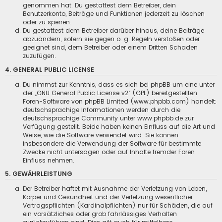
genommen hat. Du gestattest dem Betreiber, dein
Benutzerkonto, Beiträge und Funktionen jederzeit zu löschen
oder zu sperren.
Du gestattest dem Betreiber darüber hinaus, deine Beiträge
abzuändern, sofern sie gegen o. g. Regeln verstoßen oder
geeignet sind, dem Betreiber oder einem Dritten Schaden
zuzufügen.
4. GENERAL PUBLIC LICENSE
Du nimmst zur Kenntnis, dass es sich bei phpBB um eine unter
der „
GNU General Public License v2
“ (GPL) bereitgestellten
Foren-Software von phpBB Limited (www.phpbb.com) handelt;
deutschsprachige Informationen werden durch die
deutschsprachige Community unter www.phpbb.de zur
Verfügung gestellt. Beide haben keinen Einfluss auf die Art und
Weise, wie die Software verwendet wird. Sie können
insbesondere die Verwendung der Software für bestimmte
Zwecke nicht untersagen oder auf Inhalte fremder Foren
Einfluss nehmen.
5. GEWÄHRLEISTUNG
Der Betreiber haftet mit Ausnahme der Verletzung von Leben,
Körper und Gesundheit und der Verletzung wesentlicher
Vertragspflichten (Kardinalpflichten) nur für Schäden, die auf
ein vorsätzliches oder grob fahrlässiges Verhalten