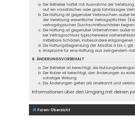
Der Betreiber haftet mit Ausnahme der Verletzung
auf ein vorsätzliches oder grob fahrlässiges Ver
Die Haftung ist gegenüber Verbrauchern außer be
der Verletzung wesentlicher Vertragspflichten (
vertragstypischen Durchschnittsschäden begrenz
Die Haftung ist gegenüber Unternehmern außer be
bei Vertragsschluss typischerweise vorhersehbar
mittelbare Schäden, insbesondere entgangenen 
Die Haftungsbegrenzung der Absätze a bis c gilt 
Ansprüche für eine Haftung aus zwingendem nati
6. ÄNDERUNGSVORBEHALT
Der Betreiber ist berechtigt, die Nutzungsbeding
Der Nutzer ist berechtigt, den Änderungen zu wid
sofortiger Wirkung.
Die Änderungen gelten als anerkannt und verbin
Informationen über den Umgang mit deinen pers
Foren-Übersicht