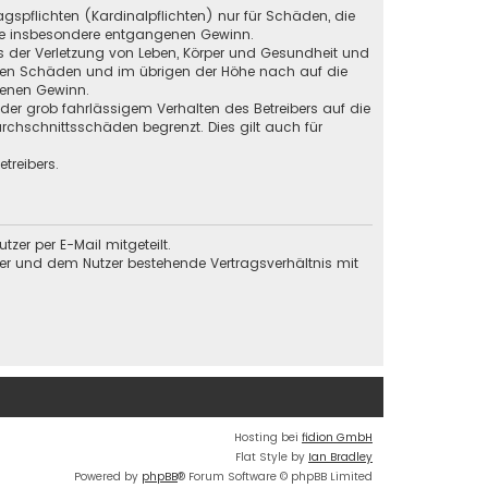
gspflichten (Kardinalpflichten) nur für Schäden, die
 wie insbesondere entgangenen Gewinn.
s der Verletzung von Leben, Körper und Gesundheit und
baren Schäden und im übrigen der Höhe nach auf die
genen Gewinn.
der grob fahrlässigem Verhalten des Betreibers auf die
chschnittsschäden begrenzt. Dies gilt auch für
treibers.
er per E-Mail mitgeteilt.
ber und dem Nutzer bestehende Vertragsverhältnis mit
Hosting bei
fidion GmbH
Flat Style by
Ian Bradley
Powered by
phpBB
® Forum Software © phpBB Limited