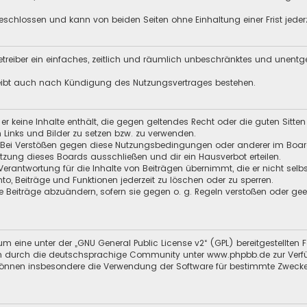
schlossen und kann von beiden Seiten ohne Einhaltung einer Frist jeder
 Betreiber ein einfaches, zeitlich und räumlich unbeschränktes und unent
leibt auch nach Kündigung des Nutzungsvertrages bestehen.
s er keine Inhalte enthält, die gegen geltendes Recht oder die guten Sitt
n Links und Bilder zu setzen bzw. zu verwenden.
 Bei Verstößen gegen diese Nutzungsbedingungen oder anderer im Board 
ung dieses Boards ausschließen und dir ein Hausverbot erteilen.
Verantwortung für die Inhalte von Beiträgen übernimmt, die er nicht selb
nto, Beiträge und Funktionen jederzeit zu löschen oder zu sperren.
e Beiträge abzuändern, sofern sie gegen o. g. Regeln verstoßen oder ge
m eine unter der „
GNU General Public License v2
“ (GPL) bereitgestellt
 durch die deutschsprachige Community unter www.phpbb.de zur Verfügun
 können insbesondere die Verwendung der Software für bestimmte Zwecke