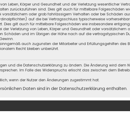
 von Leben, Körper und Gesundheit und der Verletzung wesentlicher Vertra
halten zurückzuführen sind. Dies gilt auch für mittelbare Folgeschäden
i vorsätzlichem oder grob fahrlässigem Verhalten oder bei Schäden au
Kardinalpflichten) auf die bei Vertragsschluss typischerweise vorherseh
t. Dies gilt auch für mittelbare Folgeschäden wie insbesondere entgan
i der Verletzung von Leben, Körper und Gesundheit oder vorsätzlichem o
en Schäden und im Übrigen der Höhe nach auf die vertragstypischen Dur
Gewinn.
sinngemäß auch zugunsten der Mitarbeiter und Erfüllungsgehilfen des Be
onalem Recht bleiben unberührt.
ungen und die Datenschutzerklärung zu ändern. Die Änderung wird dem Nutz
ersprechen. Im Falle des Widerspruchs erlischt das zwischen dem Betrei
dlich, wenn der Nutzer den Änderungen zugestimmt hat.
önlichen Daten sind in der Datenschutzerklärung enthalten.