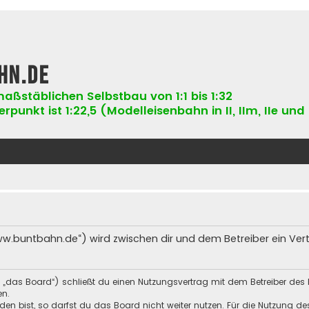
hn.de
aßstäblichen Selbstbau von 1:1 bis 1:32
punkt ist 1:22,5 (Modelleisenbahn in II, IIm, IIe und 
ww.buntbahn.de“) wird zwischen dir und dem Betreiber ein Ve
 „das Board“) schließt du einen Nutzungsvertrag mit dem Betreiber des 
en.
n bist, so darfst du das Board nicht weiter nutzen. Für die Nutzung des 