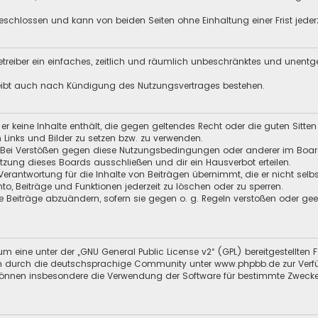
schlossen und kann von beiden Seiten ohne Einhaltung einer Frist jeder
 Betreiber ein einfaches, zeitlich und räumlich unbeschränktes und unent
leibt auch nach Kündigung des Nutzungsvertrages bestehen.
s er keine Inhalte enthält, die gegen geltendes Recht oder die guten Sitt
n Links und Bilder zu setzen bzw. zu verwenden.
 Bei Verstößen gegen diese Nutzungsbedingungen oder anderer im Board 
ung dieses Boards ausschließen und dir ein Hausverbot erteilen.
Verantwortung für die Inhalte von Beiträgen übernimmt, die er nicht selb
nto, Beiträge und Funktionen jederzeit zu löschen oder zu sperren.
e Beiträge abzuändern, sofern sie gegen o. g. Regeln verstoßen oder ge
m eine unter der „
GNU General Public License v2
“ (GPL) bereitgestellt
 durch die deutschsprachige Community unter www.phpbb.de zur Verfügun
 können insbesondere die Verwendung der Software für bestimmte Zwecke