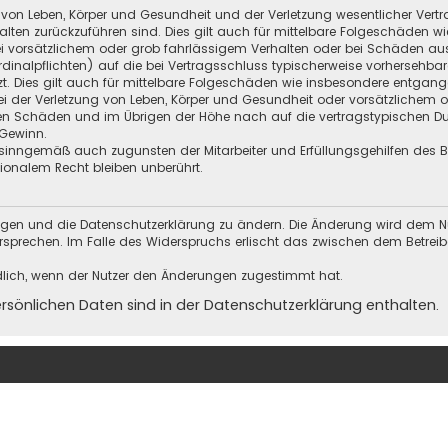
 von Leben, Körper und Gesundheit und der Verletzung wesentlicher Vertra
halten zurückzuführen sind. Dies gilt auch für mittelbare Folgeschäden
i vorsätzlichem oder grob fahrlässigem Verhalten oder bei Schäden au
Kardinalpflichten) auf die bei Vertragsschluss typischerweise vorherseh
t. Dies gilt auch für mittelbare Folgeschäden wie insbesondere entgan
i der Verletzung von Leben, Körper und Gesundheit oder vorsätzlichem o
en Schäden und im Übrigen der Höhe nach auf die vertragstypischen Dur
Gewinn.
sinngemäß auch zugunsten der Mitarbeiter und Erfüllungsgehilfen des Be
onalem Recht bleiben unberührt.
ungen und die Datenschutzerklärung zu ändern. Die Änderung wird dem Nutz
ersprechen. Im Falle des Widerspruchs erlischt das zwischen dem Betrei
dlich, wenn der Nutzer den Änderungen zugestimmt hat.
önlichen Daten sind in der Datenschutzerklärung enthalten.