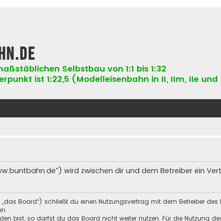
hn.de
aßstäblichen Selbstbau von 1:1 bis 1:32
punkt ist 1:22,5 (Modelleisenbahn in II, IIm, IIe und 
ww.buntbahn.de“) wird zwischen dir und dem Betreiber ein Ve
 „das Board“) schließt du einen Nutzungsvertrag mit dem Betreiber des 
en.
n bist, so darfst du das Board nicht weiter nutzen. Für die Nutzung des 