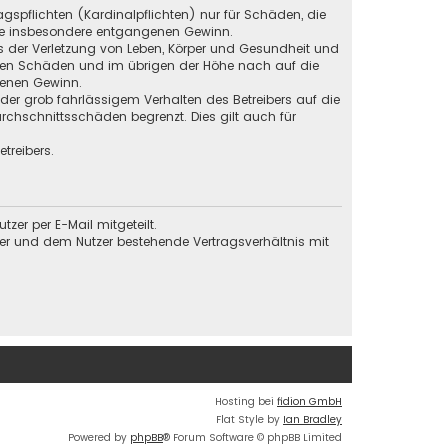
gspflichten (Kardinalpflichten) nur für Schäden, die
 wie insbesondere entgangenen Gewinn.
s der Verletzung von Leben, Körper und Gesundheit und
baren Schäden und im übrigen der Höhe nach auf die
genen Gewinn.
der grob fahrlässigem Verhalten des Betreibers auf die
chschnittsschäden begrenzt. Dies gilt auch für
treibers.
er per E-Mail mitgeteilt.
ber und dem Nutzer bestehende Vertragsverhältnis mit
Hosting bei
fidion GmbH
Flat Style by
Ian Bradley
Powered by
phpBB
® Forum Software © phpBB Limited