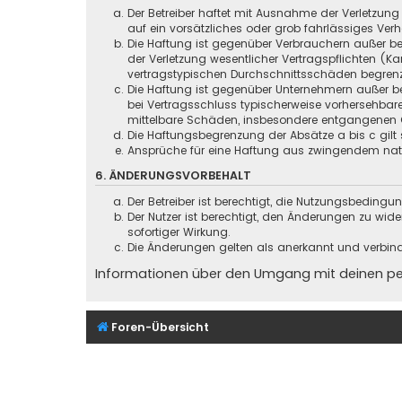
Der Betreiber haftet mit Ausnahme der Verletzung
auf ein vorsätzliches oder grob fahrlässiges Ver
Die Haftung ist gegenüber Verbrauchern außer be
der Verletzung wesentlicher Vertragspflichten (
vertragstypischen Durchschnittsschäden begrenz
Die Haftung ist gegenüber Unternehmern außer be
bei Vertragsschluss typischerweise vorhersehbar
mittelbare Schäden, insbesondere entgangenen 
Die Haftungsbegrenzung der Absätze a bis c gilt 
Ansprüche für eine Haftung aus zwingendem nati
6. ÄNDERUNGSVORBEHALT
Der Betreiber ist berechtigt, die Nutzungsbeding
Der Nutzer ist berechtigt, den Änderungen zu wid
sofortiger Wirkung.
Die Änderungen gelten als anerkannt und verbin
Informationen über den Umgang mit deinen pers
Foren-Übersicht