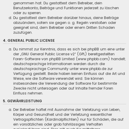
genommen hat. Du gestattest dem Betreiber, dein
Benutzerkonto, Beiträge und Funktionen jederzeit zu löschen
oder zu sperren.
Du gestattest dem Betreiber darüber hinaus, deine Beiträge
abzuändern, sofern sie gegen o. g. Regeln verstoßen oder
geeignet sind, dem Betreiber oder einem Dritten Schaden
zuzufügen.
4. GENERAL PUBLIC LICENSE
Du nimmst zur Kenntnis, dass es sich bei phpBB um eine unter
der „
GNU General Public License v2
“ (GPL) bereitgestellten
Foren-Software von phpBB Limited (www.phpbb.com) handelt;
deutschsprachige Informationen werden durch die
deutschsprachige Community unter www.phpbb.de zur
Verfügung gestellt. Beide haben keinen Einfluss auf die Art und
Weise, wie die Software verwendet wird. Sie können
insbesondere die Verwendung der Software für bestimmte
Zwecke nicht untersagen oder auf Inhalte fremder Foren
Einfluss nehmen.
5. GEWÄHRLEISTUNG
Der Betreiber haftet mit Ausnahme der Verletzung von Leben,
Körper und Gesundheit und der Verletzung wesentlicher
Vertragspflichten (Kardinalpflichten) nur für Schäden, die auf
ein vorsätzliches oder grob fahrlässiges Verhalten