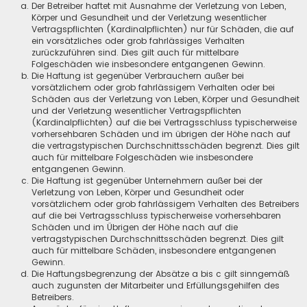
Der Betreiber haftet mit Ausnahme der Verletzung von Leben,
Körper und Gesundheit und der Verletzung wesentlicher
Vertragspflichten (Kardinalpflichten) nur für Schäden, die auf
ein vorsätzliches oder grob fahrlässiges Verhalten
zurückzuführen sind. Dies gilt auch für mittelbare
Folgeschäden wie insbesondere entgangenen Gewinn.
Die Haftung ist gegenüber Verbrauchern außer bei
vorsätzlichem oder grob fahrlässigem Verhalten oder bei
Schäden aus der Verletzung von Leben, Körper und Gesundheit
und der Verletzung wesentlicher Vertragspflichten
(Kardinalpflichten) auf die bei Vertragsschluss typischerweise
vorhersehbaren Schäden und im übrigen der Höhe nach auf
die vertragstypischen Durchschnittsschäden begrenzt. Dies gilt
auch für mittelbare Folgeschäden wie insbesondere
entgangenen Gewinn.
Die Haftung ist gegenüber Unternehmern außer bei der
Verletzung von Leben, Körper und Gesundheit oder
vorsätzlichem oder grob fahrlässigem Verhalten des Betreibers
auf die bei Vertragsschluss typischerweise vorhersehbaren
Schäden und im Übrigen der Höhe nach auf die
vertragstypischen Durchschnittsschäden begrenzt. Dies gilt
auch für mittelbare Schäden, insbesondere entgangenen
Gewinn.
Die Haftungsbegrenzung der Absätze a bis c gilt sinngemäß
auch zugunsten der Mitarbeiter und Erfüllungsgehilfen des
Betreibers.