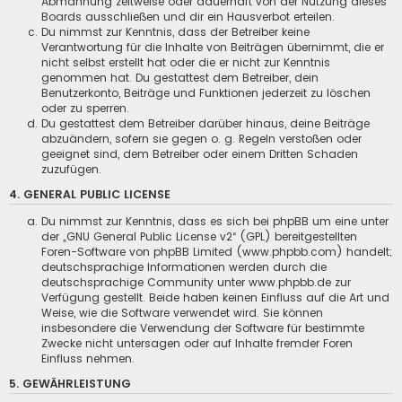
Abmahnung zeitweise oder dauerhaft von der Nutzung dieses
Boards ausschließen und dir ein Hausverbot erteilen.
Du nimmst zur Kenntnis, dass der Betreiber keine
Verantwortung für die Inhalte von Beiträgen übernimmt, die er
nicht selbst erstellt hat oder die er nicht zur Kenntnis
genommen hat. Du gestattest dem Betreiber, dein
Benutzerkonto, Beiträge und Funktionen jederzeit zu löschen
oder zu sperren.
Du gestattest dem Betreiber darüber hinaus, deine Beiträge
abzuändern, sofern sie gegen o. g. Regeln verstoßen oder
geeignet sind, dem Betreiber oder einem Dritten Schaden
zuzufügen.
4. GENERAL PUBLIC LICENSE
Du nimmst zur Kenntnis, dass es sich bei phpBB um eine unter
der „
GNU General Public License v2
“ (GPL) bereitgestellten
Foren-Software von phpBB Limited (www.phpbb.com) handelt;
deutschsprachige Informationen werden durch die
deutschsprachige Community unter www.phpbb.de zur
Verfügung gestellt. Beide haben keinen Einfluss auf die Art und
Weise, wie die Software verwendet wird. Sie können
insbesondere die Verwendung der Software für bestimmte
Zwecke nicht untersagen oder auf Inhalte fremder Foren
Einfluss nehmen.
5. GEWÄHRLEISTUNG