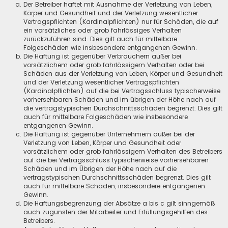
Der Betreiber haftet mit Ausnahme der Verletzung von Leben,
Körper und Gesundheit und der Verletzung wesentlicher
Vertragspflichten (Kardinalpflichten) nur für Schäden, die auf
ein vorsätzliches oder grob fahrlässiges Verhalten
zurückzuführen sind. Dies gilt auch für mittelbare
Folgeschäden wie insbesondere entgangenen Gewinn.
Die Haftung ist gegenüber Verbrauchern außer bei
vorsätzlichem oder grob fahrlässigem Verhalten oder bei
Schäden aus der Verletzung von Leben, Körper und Gesundheit
und der Verletzung wesentlicher Vertragspflichten
(Kardinalpflichten) auf die bei Vertragsschluss typischerweise
vorhersehbaren Schäden und im übrigen der Höhe nach auf
die vertragstypischen Durchschnittsschäden begrenzt. Dies gilt
auch für mittelbare Folgeschäden wie insbesondere
entgangenen Gewinn.
Die Haftung ist gegenüber Unternehmern außer bei der
Verletzung von Leben, Körper und Gesundheit oder
vorsätzlichem oder grob fahrlässigem Verhalten des Betreibers
auf die bei Vertragsschluss typischerweise vorhersehbaren
Schäden und im Übrigen der Höhe nach auf die
vertragstypischen Durchschnittsschäden begrenzt. Dies gilt
auch für mittelbare Schäden, insbesondere entgangenen
Gewinn.
Die Haftungsbegrenzung der Absätze a bis c gilt sinngemäß
auch zugunsten der Mitarbeiter und Erfüllungsgehilfen des
Betreibers.