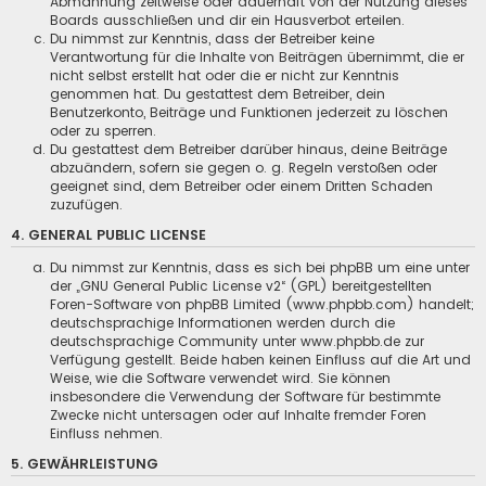
Abmahnung zeitweise oder dauerhaft von der Nutzung dieses
Boards ausschließen und dir ein Hausverbot erteilen.
Du nimmst zur Kenntnis, dass der Betreiber keine
Verantwortung für die Inhalte von Beiträgen übernimmt, die er
nicht selbst erstellt hat oder die er nicht zur Kenntnis
genommen hat. Du gestattest dem Betreiber, dein
Benutzerkonto, Beiträge und Funktionen jederzeit zu löschen
oder zu sperren.
Du gestattest dem Betreiber darüber hinaus, deine Beiträge
abzuändern, sofern sie gegen o. g. Regeln verstoßen oder
geeignet sind, dem Betreiber oder einem Dritten Schaden
zuzufügen.
4. GENERAL PUBLIC LICENSE
Du nimmst zur Kenntnis, dass es sich bei phpBB um eine unter
der „
GNU General Public License v2
“ (GPL) bereitgestellten
Foren-Software von phpBB Limited (www.phpbb.com) handelt;
deutschsprachige Informationen werden durch die
deutschsprachige Community unter www.phpbb.de zur
Verfügung gestellt. Beide haben keinen Einfluss auf die Art und
Weise, wie die Software verwendet wird. Sie können
insbesondere die Verwendung der Software für bestimmte
Zwecke nicht untersagen oder auf Inhalte fremder Foren
Einfluss nehmen.
5. GEWÄHRLEISTUNG