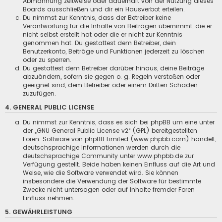
Abmahnung zeitweise oder dauerhaft von der Nutzung dieses
Boards ausschließen und dir ein Hausverbot erteilen.
Du nimmst zur Kenntnis, dass der Betreiber keine
Verantwortung für die Inhalte von Beiträgen übernimmt, die er
nicht selbst erstellt hat oder die er nicht zur Kenntnis
genommen hat. Du gestattest dem Betreiber, dein
Benutzerkonto, Beiträge und Funktionen jederzeit zu löschen
oder zu sperren.
Du gestattest dem Betreiber darüber hinaus, deine Beiträge
abzuändern, sofern sie gegen o. g. Regeln verstoßen oder
geeignet sind, dem Betreiber oder einem Dritten Schaden
zuzufügen.
4. GENERAL PUBLIC LICENSE
Du nimmst zur Kenntnis, dass es sich bei phpBB um eine unter
der „
GNU General Public License v2
“ (GPL) bereitgestellten
Foren-Software von phpBB Limited (www.phpbb.com) handelt;
deutschsprachige Informationen werden durch die
deutschsprachige Community unter www.phpbb.de zur
Verfügung gestellt. Beide haben keinen Einfluss auf die Art und
Weise, wie die Software verwendet wird. Sie können
insbesondere die Verwendung der Software für bestimmte
Zwecke nicht untersagen oder auf Inhalte fremder Foren
Einfluss nehmen.
5. GEWÄHRLEISTUNG