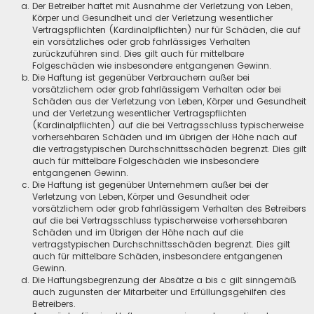
Der Betreiber haftet mit Ausnahme der Verletzung von Leben,
Körper und Gesundheit und der Verletzung wesentlicher
Vertragspflichten (Kardinalpflichten) nur für Schäden, die auf
ein vorsätzliches oder grob fahrlässiges Verhalten
zurückzuführen sind. Dies gilt auch für mittelbare
Folgeschäden wie insbesondere entgangenen Gewinn.
Die Haftung ist gegenüber Verbrauchern außer bei
vorsätzlichem oder grob fahrlässigem Verhalten oder bei
Schäden aus der Verletzung von Leben, Körper und Gesundheit
und der Verletzung wesentlicher Vertragspflichten
(Kardinalpflichten) auf die bei Vertragsschluss typischerweise
vorhersehbaren Schäden und im übrigen der Höhe nach auf
die vertragstypischen Durchschnittsschäden begrenzt. Dies gilt
auch für mittelbare Folgeschäden wie insbesondere
entgangenen Gewinn.
Die Haftung ist gegenüber Unternehmern außer bei der
Verletzung von Leben, Körper und Gesundheit oder
vorsätzlichem oder grob fahrlässigem Verhalten des Betreibers
auf die bei Vertragsschluss typischerweise vorhersehbaren
Schäden und im Übrigen der Höhe nach auf die
vertragstypischen Durchschnittsschäden begrenzt. Dies gilt
auch für mittelbare Schäden, insbesondere entgangenen
Gewinn.
Die Haftungsbegrenzung der Absätze a bis c gilt sinngemäß
auch zugunsten der Mitarbeiter und Erfüllungsgehilfen des
Betreibers.