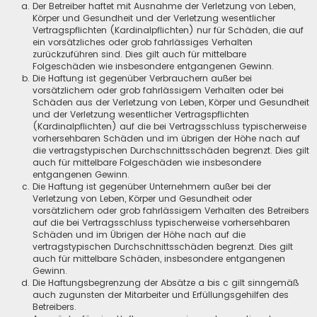
Der Betreiber haftet mit Ausnahme der Verletzung von Leben,
Körper und Gesundheit und der Verletzung wesentlicher
Vertragspflichten (Kardinalpflichten) nur für Schäden, die auf
ein vorsätzliches oder grob fahrlässiges Verhalten
zurückzuführen sind. Dies gilt auch für mittelbare
Folgeschäden wie insbesondere entgangenen Gewinn.
Die Haftung ist gegenüber Verbrauchern außer bei
vorsätzlichem oder grob fahrlässigem Verhalten oder bei
Schäden aus der Verletzung von Leben, Körper und Gesundheit
und der Verletzung wesentlicher Vertragspflichten
(Kardinalpflichten) auf die bei Vertragsschluss typischerweise
vorhersehbaren Schäden und im übrigen der Höhe nach auf
die vertragstypischen Durchschnittsschäden begrenzt. Dies gilt
auch für mittelbare Folgeschäden wie insbesondere
entgangenen Gewinn.
Die Haftung ist gegenüber Unternehmern außer bei der
Verletzung von Leben, Körper und Gesundheit oder
vorsätzlichem oder grob fahrlässigem Verhalten des Betreibers
auf die bei Vertragsschluss typischerweise vorhersehbaren
Schäden und im Übrigen der Höhe nach auf die
vertragstypischen Durchschnittsschäden begrenzt. Dies gilt
auch für mittelbare Schäden, insbesondere entgangenen
Gewinn.
Die Haftungsbegrenzung der Absätze a bis c gilt sinngemäß
auch zugunsten der Mitarbeiter und Erfüllungsgehilfen des
Betreibers.