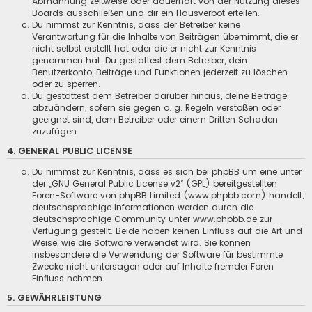
Abmahnung zeitweise oder dauerhaft von der Nutzung dieses
Boards ausschließen und dir ein Hausverbot erteilen.
Du nimmst zur Kenntnis, dass der Betreiber keine
Verantwortung für die Inhalte von Beiträgen übernimmt, die er
nicht selbst erstellt hat oder die er nicht zur Kenntnis
genommen hat. Du gestattest dem Betreiber, dein
Benutzerkonto, Beiträge und Funktionen jederzeit zu löschen
oder zu sperren.
Du gestattest dem Betreiber darüber hinaus, deine Beiträge
abzuändern, sofern sie gegen o. g. Regeln verstoßen oder
geeignet sind, dem Betreiber oder einem Dritten Schaden
zuzufügen.
4. GENERAL PUBLIC LICENSE
Du nimmst zur Kenntnis, dass es sich bei phpBB um eine unter
der „
GNU General Public License v2
“ (GPL) bereitgestellten
Foren-Software von phpBB Limited (www.phpbb.com) handelt;
deutschsprachige Informationen werden durch die
deutschsprachige Community unter www.phpbb.de zur
Verfügung gestellt. Beide haben keinen Einfluss auf die Art und
Weise, wie die Software verwendet wird. Sie können
insbesondere die Verwendung der Software für bestimmte
Zwecke nicht untersagen oder auf Inhalte fremder Foren
Einfluss nehmen.
5. GEWÄHRLEISTUNG