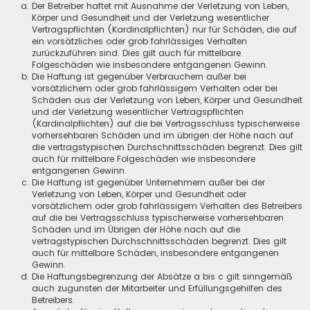
Der Betreiber haftet mit Ausnahme der Verletzung von Leben,
Körper und Gesundheit und der Verletzung wesentlicher
Vertragspflichten (Kardinalpflichten) nur für Schäden, die auf
ein vorsätzliches oder grob fahrlässiges Verhalten
zurückzuführen sind. Dies gilt auch für mittelbare
Folgeschäden wie insbesondere entgangenen Gewinn.
Die Haftung ist gegenüber Verbrauchern außer bei
vorsätzlichem oder grob fahrlässigem Verhalten oder bei
Schäden aus der Verletzung von Leben, Körper und Gesundheit
und der Verletzung wesentlicher Vertragspflichten
(Kardinalpflichten) auf die bei Vertragsschluss typischerweise
vorhersehbaren Schäden und im übrigen der Höhe nach auf
die vertragstypischen Durchschnittsschäden begrenzt. Dies gilt
auch für mittelbare Folgeschäden wie insbesondere
entgangenen Gewinn.
Die Haftung ist gegenüber Unternehmern außer bei der
Verletzung von Leben, Körper und Gesundheit oder
vorsätzlichem oder grob fahrlässigem Verhalten des Betreibers
auf die bei Vertragsschluss typischerweise vorhersehbaren
Schäden und im Übrigen der Höhe nach auf die
vertragstypischen Durchschnittsschäden begrenzt. Dies gilt
auch für mittelbare Schäden, insbesondere entgangenen
Gewinn.
Die Haftungsbegrenzung der Absätze a bis c gilt sinngemäß
auch zugunsten der Mitarbeiter und Erfüllungsgehilfen des
Betreibers.