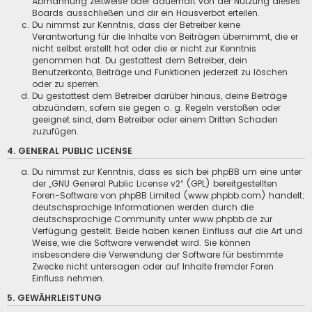
Abmahnung zeitweise oder dauerhaft von der Nutzung dieses
Boards ausschließen und dir ein Hausverbot erteilen.
Du nimmst zur Kenntnis, dass der Betreiber keine
Verantwortung für die Inhalte von Beiträgen übernimmt, die er
nicht selbst erstellt hat oder die er nicht zur Kenntnis
genommen hat. Du gestattest dem Betreiber, dein
Benutzerkonto, Beiträge und Funktionen jederzeit zu löschen
oder zu sperren.
Du gestattest dem Betreiber darüber hinaus, deine Beiträge
abzuändern, sofern sie gegen o. g. Regeln verstoßen oder
geeignet sind, dem Betreiber oder einem Dritten Schaden
zuzufügen.
4. GENERAL PUBLIC LICENSE
Du nimmst zur Kenntnis, dass es sich bei phpBB um eine unter
der „
GNU General Public License v2
“ (GPL) bereitgestellten
Foren-Software von phpBB Limited (www.phpbb.com) handelt;
deutschsprachige Informationen werden durch die
deutschsprachige Community unter www.phpbb.de zur
Verfügung gestellt. Beide haben keinen Einfluss auf die Art und
Weise, wie die Software verwendet wird. Sie können
insbesondere die Verwendung der Software für bestimmte
Zwecke nicht untersagen oder auf Inhalte fremder Foren
Einfluss nehmen.
5. GEWÄHRLEISTUNG