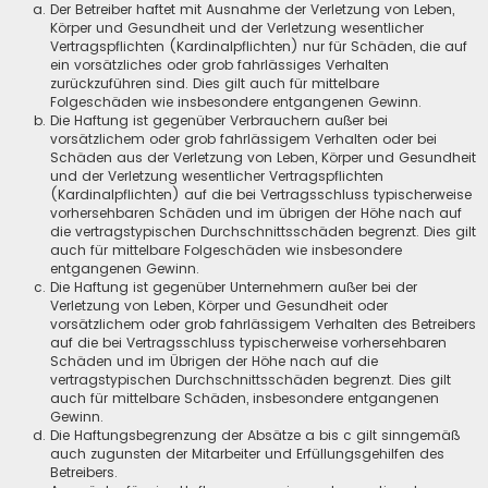
Der Betreiber haftet mit Ausnahme der Verletzung von Leben,
Körper und Gesundheit und der Verletzung wesentlicher
Vertragspflichten (Kardinalpflichten) nur für Schäden, die auf
ein vorsätzliches oder grob fahrlässiges Verhalten
zurückzuführen sind. Dies gilt auch für mittelbare
Folgeschäden wie insbesondere entgangenen Gewinn.
Die Haftung ist gegenüber Verbrauchern außer bei
vorsätzlichem oder grob fahrlässigem Verhalten oder bei
Schäden aus der Verletzung von Leben, Körper und Gesundheit
und der Verletzung wesentlicher Vertragspflichten
(Kardinalpflichten) auf die bei Vertragsschluss typischerweise
vorhersehbaren Schäden und im übrigen der Höhe nach auf
die vertragstypischen Durchschnittsschäden begrenzt. Dies gilt
auch für mittelbare Folgeschäden wie insbesondere
entgangenen Gewinn.
Die Haftung ist gegenüber Unternehmern außer bei der
Verletzung von Leben, Körper und Gesundheit oder
vorsätzlichem oder grob fahrlässigem Verhalten des Betreibers
auf die bei Vertragsschluss typischerweise vorhersehbaren
Schäden und im Übrigen der Höhe nach auf die
vertragstypischen Durchschnittsschäden begrenzt. Dies gilt
auch für mittelbare Schäden, insbesondere entgangenen
Gewinn.
Die Haftungsbegrenzung der Absätze a bis c gilt sinngemäß
auch zugunsten der Mitarbeiter und Erfüllungsgehilfen des
Betreibers.