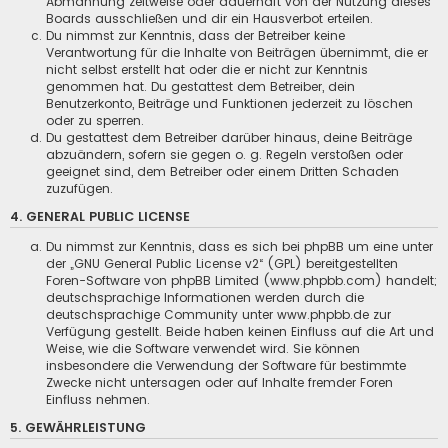
Abmahnung zeitweise oder dauerhaft von der Nutzung dieses
Boards ausschließen und dir ein Hausverbot erteilen.
Du nimmst zur Kenntnis, dass der Betreiber keine
Verantwortung für die Inhalte von Beiträgen übernimmt, die er
nicht selbst erstellt hat oder die er nicht zur Kenntnis
genommen hat. Du gestattest dem Betreiber, dein
Benutzerkonto, Beiträge und Funktionen jederzeit zu löschen
oder zu sperren.
Du gestattest dem Betreiber darüber hinaus, deine Beiträge
abzuändern, sofern sie gegen o. g. Regeln verstoßen oder
geeignet sind, dem Betreiber oder einem Dritten Schaden
zuzufügen.
4. GENERAL PUBLIC LICENSE
Du nimmst zur Kenntnis, dass es sich bei phpBB um eine unter
der „
GNU General Public License v2
“ (GPL) bereitgestellten
Foren-Software von phpBB Limited (www.phpbb.com) handelt;
deutschsprachige Informationen werden durch die
deutschsprachige Community unter www.phpbb.de zur
Verfügung gestellt. Beide haben keinen Einfluss auf die Art und
Weise, wie die Software verwendet wird. Sie können
insbesondere die Verwendung der Software für bestimmte
Zwecke nicht untersagen oder auf Inhalte fremder Foren
Einfluss nehmen.
5. GEWÄHRLEISTUNG