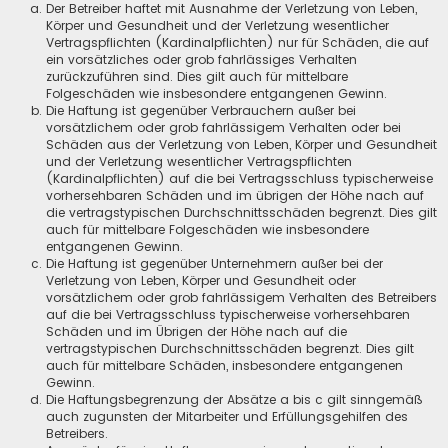
Der Betreiber haftet mit Ausnahme der Verletzung von Leben,
Körper und Gesundheit und der Verletzung wesentlicher
Vertragspflichten (Kardinalpflichten) nur für Schäden, die auf
ein vorsätzliches oder grob fahrlässiges Verhalten
zurückzuführen sind. Dies gilt auch für mittelbare
Folgeschäden wie insbesondere entgangenen Gewinn.
Die Haftung ist gegenüber Verbrauchern außer bei
vorsätzlichem oder grob fahrlässigem Verhalten oder bei
Schäden aus der Verletzung von Leben, Körper und Gesundheit
und der Verletzung wesentlicher Vertragspflichten
(Kardinalpflichten) auf die bei Vertragsschluss typischerweise
vorhersehbaren Schäden und im übrigen der Höhe nach auf
die vertragstypischen Durchschnittsschäden begrenzt. Dies gilt
auch für mittelbare Folgeschäden wie insbesondere
entgangenen Gewinn.
Die Haftung ist gegenüber Unternehmern außer bei der
Verletzung von Leben, Körper und Gesundheit oder
vorsätzlichem oder grob fahrlässigem Verhalten des Betreibers
auf die bei Vertragsschluss typischerweise vorhersehbaren
Schäden und im Übrigen der Höhe nach auf die
vertragstypischen Durchschnittsschäden begrenzt. Dies gilt
auch für mittelbare Schäden, insbesondere entgangenen
Gewinn.
Die Haftungsbegrenzung der Absätze a bis c gilt sinngemäß
auch zugunsten der Mitarbeiter und Erfüllungsgehilfen des
Betreibers.