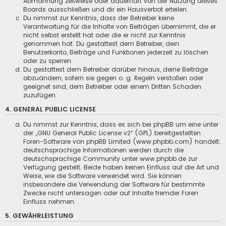
Abmahnung zeitweise oder dauerhaft von der Nutzung dieses
Boards ausschließen und dir ein Hausverbot erteilen.
Du nimmst zur Kenntnis, dass der Betreiber keine
Verantwortung für die Inhalte von Beiträgen übernimmt, die er
nicht selbst erstellt hat oder die er nicht zur Kenntnis
genommen hat. Du gestattest dem Betreiber, dein
Benutzerkonto, Beiträge und Funktionen jederzeit zu löschen
oder zu sperren.
Du gestattest dem Betreiber darüber hinaus, deine Beiträge
abzuändern, sofern sie gegen o. g. Regeln verstoßen oder
geeignet sind, dem Betreiber oder einem Dritten Schaden
zuzufügen.
4. GENERAL PUBLIC LICENSE
Du nimmst zur Kenntnis, dass es sich bei phpBB um eine unter
der „
GNU General Public License v2
“ (GPL) bereitgestellten
Foren-Software von phpBB Limited (www.phpbb.com) handelt;
deutschsprachige Informationen werden durch die
deutschsprachige Community unter www.phpbb.de zur
Verfügung gestellt. Beide haben keinen Einfluss auf die Art und
Weise, wie die Software verwendet wird. Sie können
insbesondere die Verwendung der Software für bestimmte
Zwecke nicht untersagen oder auf Inhalte fremder Foren
Einfluss nehmen.
5. GEWÄHRLEISTUNG