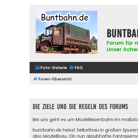
buntba
Forum für m
Unser Schwer
Foto-Galerie
FAQ
Foren-Übersicht
Die Ziele und die Regeln des Forums
Bei uns geht es um Modelleisenbahn im maßstäblic
buntbahn.de heisst Selbstbau in großen Spuren
also Modellbau. Ob nun glaubhafte Fantasiemod