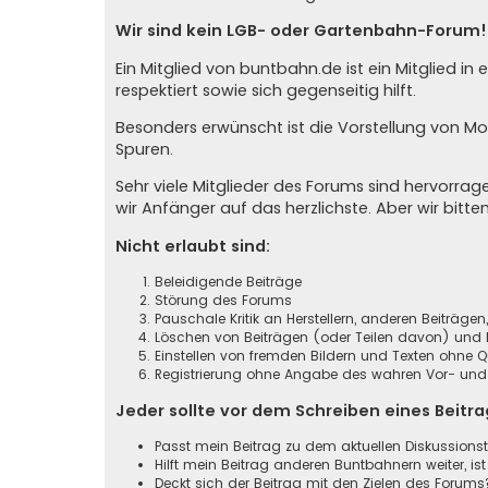
Wir sind kein LGB- oder Gartenbahn-Forum!
Ein Mitglied von buntbahn.de ist ein Mitglied 
respektiert sowie sich gegenseitig hilft.
Besonders erwünscht ist die Vorstellung von M
Spuren.
Sehr viele Mitglieder des Forums sind hervorr
wir Anfänger auf das herzlichste. Aber wir bitte
Nicht erlaubt sind:
Beleidigende Beiträge
Störung des Forums
Pauschale Kritik an Herstellern, anderen Beiträge
Löschen von Beiträgen (oder Teilen davon) und B
Einstellen von fremden Bildern und Texten ohne 
Registrierung ohne Angabe des wahren Vor- und Z
Jeder sollte vor dem Schreiben eines Beitr
Passt mein Beitrag zu dem aktuellen Diskussion
Hilft mein Beitrag anderen Buntbahnern weiter, ist
Deckt sich der Beitrag mit den Zielen des Forums