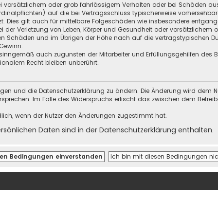
i vorsätzlichem oder grob fahrlässigem Verhalten oder bei Schäden au
Kardinalpflichten) auf die bei Vertragsschluss typischerweise vorherseh
t. Dies gilt auch für mittelbare Folgeschäden wie insbesondere entgan
i der Verletzung von Leben, Körper und Gesundheit oder vorsätzlichem o
en Schäden und im Übrigen der Höhe nach auf die vertragstypischen Dur
Gewinn.
sinngemäß auch zugunsten der Mitarbeiter und Erfüllungsgehilfen des Be
onalem Recht bleiben unberührt.
ungen und die Datenschutzerklärung zu ändern. Die Änderung wird dem Nutz
ersprechen. Im Falle des Widerspruchs erlischt das zwischen dem Betrei
dlich, wenn der Nutzer den Änderungen zugestimmt hat.
önlichen Daten sind in der Datenschutzerklärung enthalten.