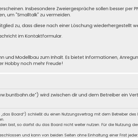
cht erscheinen. Insbesondere Zweiergespräche sollen besser per 
n, um "Smalltalk" zu vermeiden.
glied zu, dass diese nach einer Löschung wiederhergestellt w
achricht im Kontaktformular
.
nd Modellbau zum Inhalt. Es bietet Informationen, Anregunge
ser Hobby noch mehr Freude!
ww.buntbahn.de“) wird zwischen dir und dem Betreiber ein Ve
 „das Board“) schließt du einen Nutzungsvertrag mit dem Betreiber des 
en.
n bist, so darfst du das Board nicht weiter nutzen. Für die Nutzung des 
schlossen und kann von beiden Seiten ohne Einhaltung einer Frist jeder