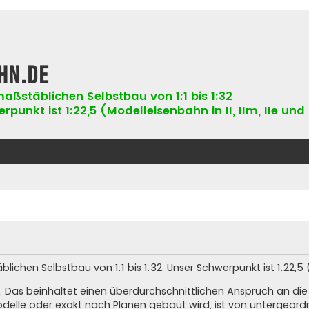
hn.de
aßstäblichen Selbstbau von 1:1 bis 1:32
punkt ist 1:22,5 (Modelleisenbahn in II, IIm, IIe und 
hen Selbstbau von 1:1 bis 1:32. Unser Schwerpunkt ist 1:22,5 (Ne
. Das beinhaltet einen überdurchschnittlichen Anspruch an di
elle oder exakt nach Plänen gebaut wird, ist von untergeord