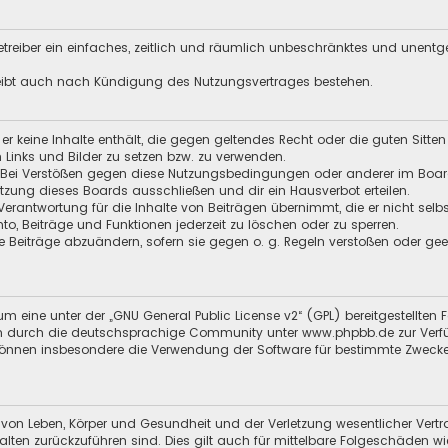
 Betreiber ein einfaches, zeitlich und räumlich unbeschränktes und unent
leibt auch nach Kündigung des Nutzungsvertrages bestehen.
s er keine Inhalte enthält, die gegen geltendes Recht oder die guten Sitt
n Links und Bilder zu setzen bzw. zu verwenden.
 Bei Verstößen gegen diese Nutzungsbedingungen oder anderer im Board 
ung dieses Boards ausschließen und dir ein Hausverbot erteilen.
Verantwortung für die Inhalte von Beiträgen übernimmt, die er nicht selb
nto, Beiträge und Funktionen jederzeit zu löschen oder zu sperren.
e Beiträge abzuändern, sofern sie gegen o. g. Regeln verstoßen oder ge
m eine unter der „
GNU General Public License v2
“ (GPL) bereitgestellt
 durch die deutschsprachige Community unter www.phpbb.de zur Verfügun
 können insbesondere die Verwendung der Software für bestimmte Zwecke
 von Leben, Körper und Gesundheit und der Verletzung wesentlicher Vertra
halten zurückzuführen sind. Dies gilt auch für mittelbare Folgeschäden