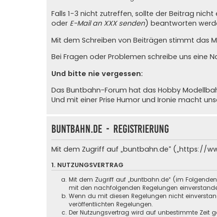
Falls 1-3 nicht zutreffen, sollte der Beitrag ni
oder
E-Mail an XXX senden
) beantworten werde
Mit dem Schreiben von Beiträgen stimmt das Mit
Bei Fragen oder Problemen schreibe uns eine
N
Und bitte nie vergessen:
Das Buntbahn-Forum hat das Hobby Modellbahn u
Und mit einer Prise Humor und Ironie macht un
buntbahn.de - Registrierung
Mit dem Zugriff auf „buntbahn.de“ („https://w
1. NUTZUNGSVERTRAG
Mit dem Zugriff auf „buntbahn.de“ (im Folgenden
mit den nachfolgenden Regelungen einverstand
Wenn du mit diesen Regelungen nicht einverstande
veröffentlichten Regelungen.
Der Nutzungsvertrag wird auf unbestimmte Zeit ge