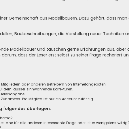
in einer Gemeinschaft aus Modellbauern. Dazu gehört, dass ma
odellen, Baubeschreibungen, die Vorstellung neuer Techniken 
agende Modellbauer und tauschen gerne Erfahrungen aus, aber 
n darum, dass der Leser erst selbst zu seiner Frage recheriert 
n, Mitgliedern oder anderen Betreibern von Internetangeboten
ildern, ausser sinnwahrende Korrekturen.
Quellenangabe.
unamens. Pro Mitglied ist nur ein Account zulässig.
ag folgendes überlegen:
sthema?
 es eine für alle anderen interessante Frage oder ist er wenigstens witzig
?