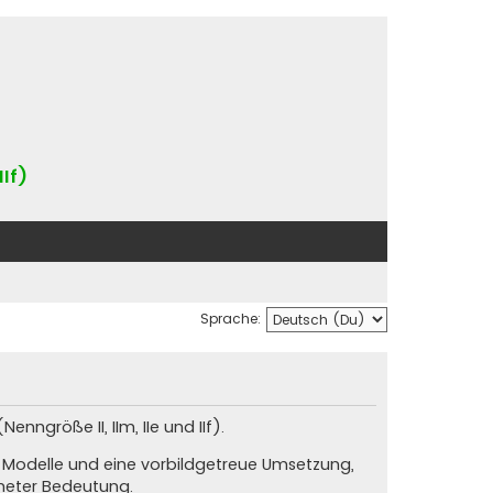
IIf)
Sprache:
nngröße II, IIm, IIe und IIf).
e Modelle und eine vorbildgetreue Umsetzung,
neter Bedeutung.