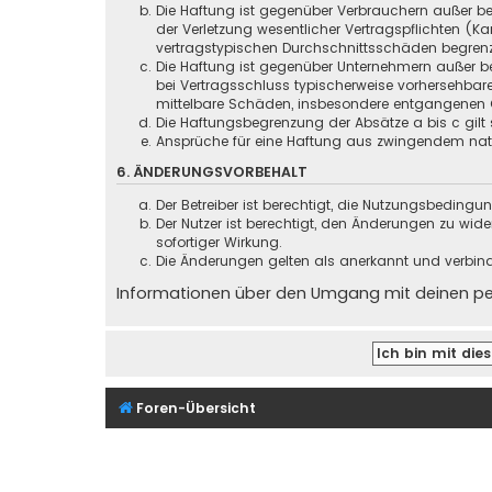
Die Haftung ist gegenüber Verbrauchern außer be
der Verletzung wesentlicher Vertragspflichten (
vertragstypischen Durchschnittsschäden begrenz
Die Haftung ist gegenüber Unternehmern außer be
bei Vertragsschluss typischerweise vorhersehbar
mittelbare Schäden, insbesondere entgangenen 
Die Haftungsbegrenzung der Absätze a bis c gilt 
Ansprüche für eine Haftung aus zwingendem nati
6. ÄNDERUNGSVORBEHALT
Der Betreiber ist berechtigt, die Nutzungsbeding
Der Nutzer ist berechtigt, den Änderungen zu wid
sofortiger Wirkung.
Die Änderungen gelten als anerkannt und verbin
Informationen über den Umgang mit deinen pers
Foren-Übersicht