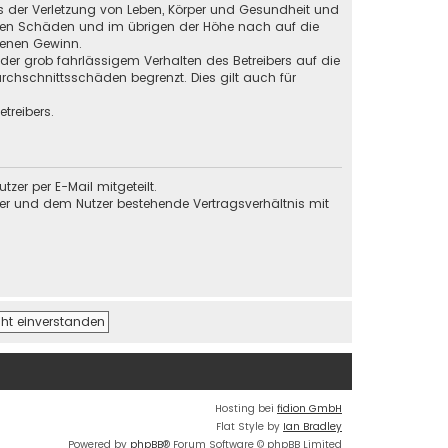
s der Verletzung von Leben, Körper und Gesundheit und
baren Schäden und im übrigen der Höhe nach auf die
genen Gewinn.
der grob fahrlässigem Verhalten des Betreibers auf die
chschnittsschäden begrenzt. Dies gilt auch für
treibers.
er per E-Mail mitgeteilt.
ber und dem Nutzer bestehende Vertragsverhältnis mit
Hosting bei
fidion GmbH
Flat Style by
Ian Bradley
Powered by
phpBB
® Forum Software © phpBB Limited