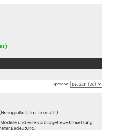
IIf)
Sprache:
nngröße II, IIm, IIe und IIf).
e Modelle und eine vorbildgetreue Umsetzung,
neter Bedeutung.