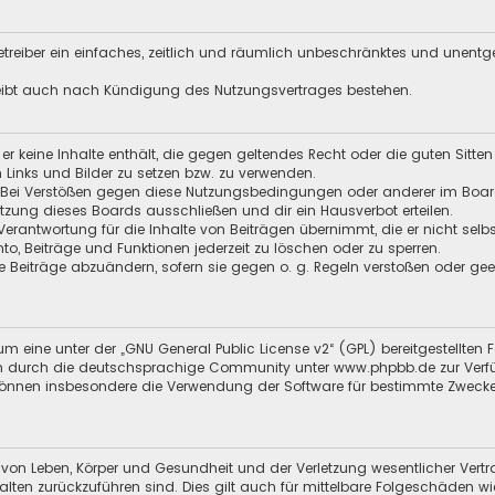
 Betreiber ein einfaches, zeitlich und räumlich unbeschränktes und unent
leibt auch nach Kündigung des Nutzungsvertrages bestehen.
s er keine Inhalte enthält, die gegen geltendes Recht oder die guten Sitt
n Links und Bilder zu setzen bzw. zu verwenden.
 Bei Verstößen gegen diese Nutzungsbedingungen oder anderer im Board 
ung dieses Boards ausschließen und dir ein Hausverbot erteilen.
Verantwortung für die Inhalte von Beiträgen übernimmt, die er nicht selb
nto, Beiträge und Funktionen jederzeit zu löschen oder zu sperren.
e Beiträge abzuändern, sofern sie gegen o. g. Regeln verstoßen oder ge
m eine unter der „
GNU General Public License v2
“ (GPL) bereitgestellt
 durch die deutschsprachige Community unter www.phpbb.de zur Verfügun
 können insbesondere die Verwendung der Software für bestimmte Zwecke
 von Leben, Körper und Gesundheit und der Verletzung wesentlicher Vertra
halten zurückzuführen sind. Dies gilt auch für mittelbare Folgeschäden