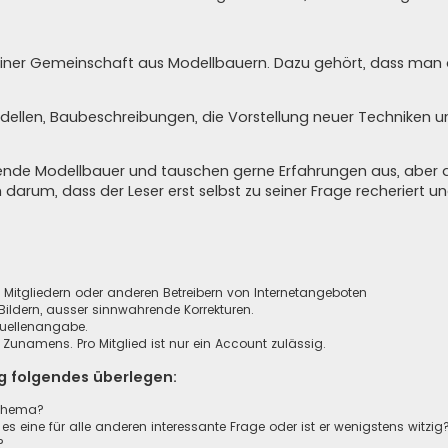
in einer Gemeinschaft aus Modellbauern. Dazu gehört, dass ma
odellen, Baubeschreibungen, die Vorstellung neuer Techniken 
agende Modellbauer und tauschen gerne Erfahrungen aus, aber 
n darum, dass der Leser erst selbst zu seiner Frage recheriert 
n, Mitgliedern oder anderen Betreibern von Internetangeboten
ildern, ausser sinnwahrende Korrekturen.
Quellenangabe.
unamens. Pro Mitglied ist nur ein Account zulässig.
ag folgendes überlegen:
sthema?
 es eine für alle anderen interessante Frage oder ist er wenigstens witzig
?