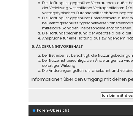
Die Haftung ist gegenüber Verbrauchern außer be
der Verletzung wesentlicher Vertragspflichten (
vertragstypischen Durchschnittsschäden begrenz
Die Haftung ist gegenüber Unternehmern außer be
bei Vertragsschluss typischerweise vorhersehbar
mittelbare Schäden, insbesondere entgangenen 
Die Haftungsbegrenzung der Absätze a bis c gilt 
Ansprüche für eine Haftung aus zwingendem nati
6. ÄNDERUNGSVORBEHALT
Der Betreiber ist berechtigt, die Nutzungsbeding
Der Nutzer ist berechtigt, den Änderungen zu wid
sofortiger Wirkung.
Die Änderungen gelten als anerkannt und verbin
Informationen über den Umgang mit deinen pers
Foren-Übersicht