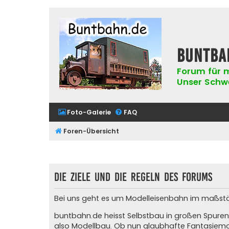
buntba
Forum für m
Unser Schwer
Foto-Galerie
FAQ
Foren-Übersicht
Die Ziele und die Regeln des Forums
Bei uns geht es um Modelleisenbahn im maßstäblic
buntbahn.de heisst Selbstbau in großen Spuren
also Modellbau. Ob nun glaubhafte Fantasiemod