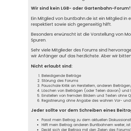
Wir sind kein LGB- oder Gartenbahn-Forum!
Ein Mitglied von buntbahn.de ist ein Mitglied 
respektiert sowie sich gegenseitig hilft.
Besonders erwünscht ist die Vorstellung von M
Spuren.
Sehr viele Mitglieder des Forums sind hervorr
wir Anfänger auf das herzlichste. Aber wir bitte
Nicht erlaubt sind:
Beleidigende Beiträge
Störung des Forums
Pauschale Kritik an Herstellern, anderen Beiträge
Löschen von Beiträgen (oder Teilen davon) und B
Einstellen von fremden Bildern und Texten ohne 
Registrierung ohne Angabe des wahren Vor- und Z
Jeder sollte vor dem Schreiben eines Beitr
Passt mein Beitrag zu dem aktuellen Diskussion
Hilft mein Beitrag anderen Buntbahnern weiter, ist
Deckt sich der Beitrag mit den Zielen des Forums