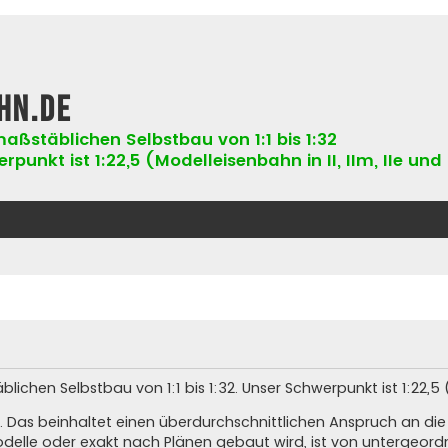
hn.de
aßstäblichen Selbstbau von 1:1 bis 1:32
punkt ist 1:22,5 (Modelleisenbahn in II, IIm, IIe und 
hen Selbstbau von 1:1 bis 1:32. Unser Schwerpunkt ist 1:22,5 (Ne
. Das beinhaltet einen überdurchschnittlichen Anspruch an di
elle oder exakt nach Plänen gebaut wird, ist von untergeord