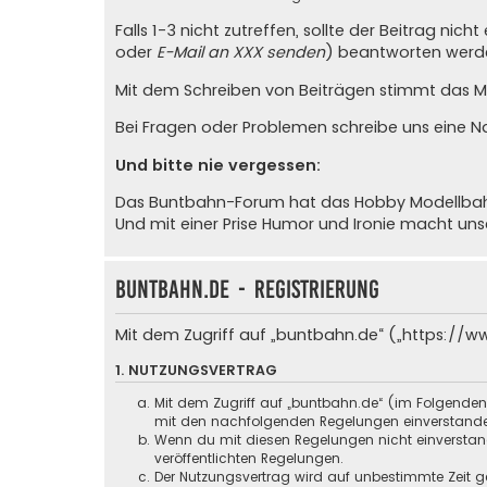
Falls 1-3 nicht zutreffen, sollte der Beitrag ni
oder
E-Mail an XXX senden
) beantworten werde
Mit dem Schreiben von Beiträgen stimmt das Mit
Bei Fragen oder Problemen schreibe uns eine
N
Und bitte nie vergessen:
Das Buntbahn-Forum hat das Hobby Modellbahn u
Und mit einer Prise Humor und Ironie macht un
buntbahn.de - Registrierung
Mit dem Zugriff auf „buntbahn.de“ („https://w
1. NUTZUNGSVERTRAG
Mit dem Zugriff auf „buntbahn.de“ (im Folgenden
mit den nachfolgenden Regelungen einverstand
Wenn du mit diesen Regelungen nicht einverstande
veröffentlichten Regelungen.
Der Nutzungsvertrag wird auf unbestimmte Zeit ge