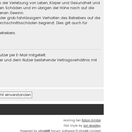
s der Verletzung von Leben, Körper und Gesundheit und
baren Schäden und im übrigen der Höhe nach auf die
genen Gewinn.
der grob fahrlässigem Verhalten des Betreibers auf die
chschnittsschäden begrenzt. Dies gilt auch für
treibers.
er per E-Mail mitgeteilt.
ber und dem Nutzer bestehende Vertragsverhältnis mit
Hosting bei
fidion GmbH
Flat Style by
Ian Bradley
Powered by
phpBB
® Forum Software © phpBB Limited