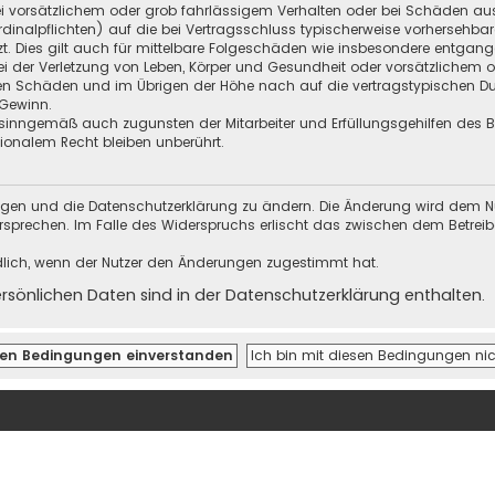
i vorsätzlichem oder grob fahrlässigem Verhalten oder bei Schäden au
Kardinalpflichten) auf die bei Vertragsschluss typischerweise vorherseh
t. Dies gilt auch für mittelbare Folgeschäden wie insbesondere entgan
i der Verletzung von Leben, Körper und Gesundheit oder vorsätzlichem o
en Schäden und im Übrigen der Höhe nach auf die vertragstypischen Dur
Gewinn.
sinngemäß auch zugunsten der Mitarbeiter und Erfüllungsgehilfen des Be
onalem Recht bleiben unberührt.
ungen und die Datenschutzerklärung zu ändern. Die Änderung wird dem Nutz
ersprechen. Im Falle des Widerspruchs erlischt das zwischen dem Betrei
dlich, wenn der Nutzer den Änderungen zugestimmt hat.
önlichen Daten sind in der Datenschutzerklärung enthalten.