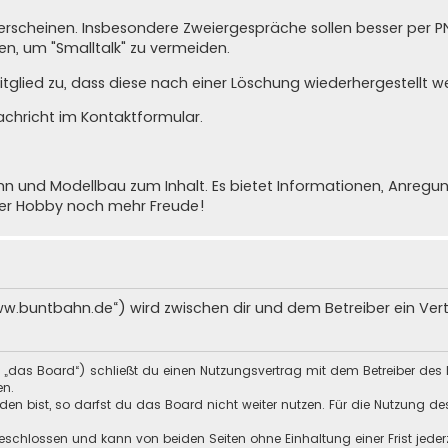
cht erscheinen. Insbesondere Zweiergespräche sollen besser per 
n, um "Smalltalk" zu vermeiden.
glied zu, dass diese nach einer Löschung wiederhergestellt w
achricht im Kontaktformular
.
nd Modellbau zum Inhalt. Es bietet Informationen, Anregunge
ser Hobby noch mehr Freude!
ww.buntbahn.de“) wird zwischen dir und dem Betreiber ein Ve
 „das Board“) schließt du einen Nutzungsvertrag mit dem Betreiber des 
en.
n bist, so darfst du das Board nicht weiter nutzen. Für die Nutzung des 
schlossen und kann von beiden Seiten ohne Einhaltung einer Frist jeder